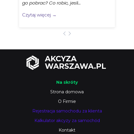
go pobrac? Co robic, jesli...
Czytaj więcej →
AKCYZA
WARSZAWA.PL
Na skróty
Strona domowa
O Firmie
Rejestracja samochodu za klienta
Kalkulator akcyzy za samochód
Kontakt