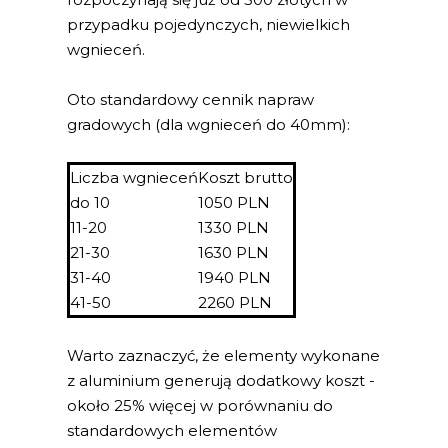
przypadku pojedynczych, niewielkich
wgnieceń.
Oto standardowy cennik napraw
gradowych (dla wgnieceń do 40mm):
Liczba wgnieceń
Koszt brutto
do 10
1050 PLN
11-20
1330 PLN
21-30
1630 PLN
31-40
1940 PLN
41-50
2260 PLN
Warto zaznaczyć, że elementy wykonane
z aluminium generują dodatkowy koszt -
około 25% więcej w porównaniu do
standardowych elementów