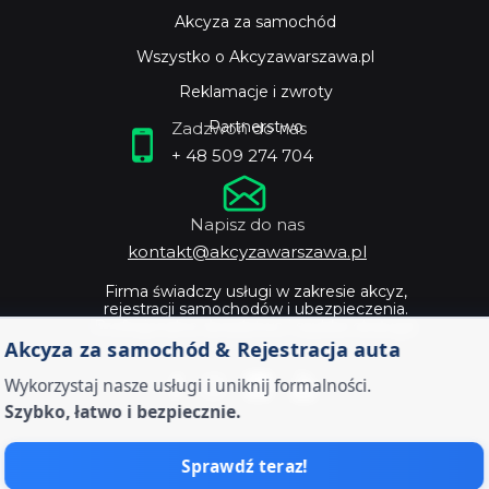
Akcyza za samochód
Wszystko o Akcyzawarszawa.pl
Reklamacje i zwroty
Partnerstwo
Zadzwoń do nas
+ 48 509 274 704
Napisz do nas
kontakt@akcyzawarszawa.pl
Firma świadczy usługi w zakresie akcyz,
rejestracji samochodów i ubezpieczenia.
Profesjonalne doradztwo i szybka obsługa.
Akcyza za samochód & Rejestracja auta
Wykorzystaj nasze usługi i uniknij formalności.
Szybko, łatwo i bezpiecznie.
Sprawdź teraz!
Zostaw dokumenty od twojego auta ekspertom -
Akcyza warszawa