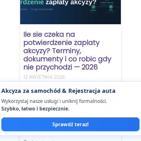
Ile sie czeka na
potwierdzenie zaplaty
akcyzy? Terminy,
dokumenty i co robic gdy
nie przychodzi — 2026
12 KWIETNIA 2026
Oplaciles akcyze za sprowadzone auto.
Akcyza za samochód & Rejestracja auta
Przelew wysłany. I teraz czekasz — na
Wykorzystaj nasze usługi i uniknij formalności.
potwierdzenie, bez ktorego wydzia
Szybko, łatwo i bezpiecznie.
komunikacji nie zarejestruje
samochodu. Ile czasu to zajmie? Skad
Sprawdź teraz!
go pobrac? Co robic, jesli...