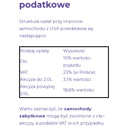
podatkowe
Struktura opłat przy imporcie
samochodu z USA przedstawia się
następująco:
Rodzaj opłaty
Wysokość
10% wartości
Cło
pojazdu
VAT
23% (w Polsce)
Akcyza do 2.0L
3,1% wartości
Akcyza powyżej
18,6% wartości
2.0L
Warto zaznaczyć, że
samochody
zabytkowe
mogą być zwolnione z cła i
akcyzy, a podatek VAT w ich przypadku