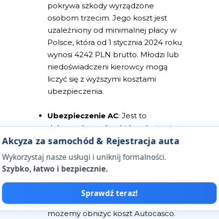
pokrywa szkody wyrządzone
osobom trzecim. Jego koszt jest
uzależniony od minimalnej płacy w
Polsce, która od 1 stycznia 2024 roku
wynosi 4242 PLN brutto. Młodzi lub
niedoświadczeni kierowcy mogą
liczyć się z wyższymi kosztami
ubezpieczenia.
Ubezpieczenie AC
: Jest to
dobrowolna polisa, która obejmuje
Akcyza za samochód & Rejestracja auta
szkody własne i kradzież pojazdu.
Zaleca się jej wykupienie dla szerszej
Wykorzystaj nasze usługi i uniknij formalności.
ochrony, a koszt zależy od zakresu
Szybko, łatwo i bezpiecznie.
pokrycia. Wybierając polisę z opcją
franszyzy, używanych części do
Sprawdź teraz!
napraw lub wyceny kosztów napraw,
możemy obniżyć koszt Autocasco.