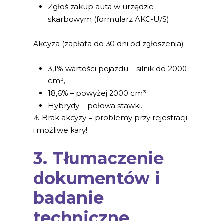
Zgłoś zakup auta w urzędzie
skarbowym (formularz AKC-U/S).
Akcyza (zapłata do 30 dni od zgłoszenia):
3,1% wartości pojazdu – silnik do 2000
cm³,
18,6% – powyżej 2000 cm³,
Hybrydy – połowa stawki.
⚠️ Brak akcyzy = problemy przy rejestracji
i możliwe kary!
3. Tłumaczenie
dokumentów i
badanie
techniczne