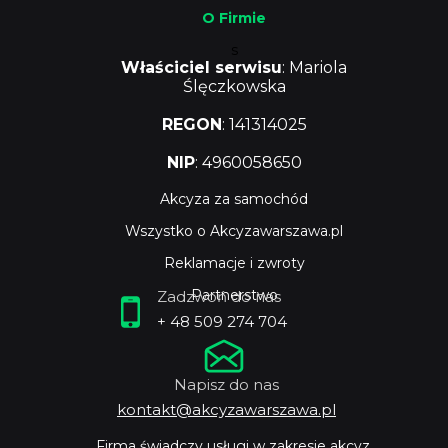
O Firmie
s
Właściciel serwisu
: Mariola
Ślęczkowska
REGON
: 141314025
NIP
: 4960058650
Akcyza za samochód
Wszystko o Akcyzawarszawa.pl
Reklamacje i zwroty
Partnerstwo
Zadzwoń do nas
+ 48 509 274 704
Napisz do nas
kontakt@akcyzawarszawa.pl
Firma świadczy usługi w zakresie akcyz,