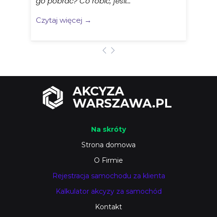
go pobrac? Co robic, jesli...
Czytaj więcej →
AKCYZA
WARSZAWA.PL
Na skróty
Strona domowa
O Firmie
Rejestracja samochodu za klienta
Kalkulator akcyzy za samochód
Kontakt