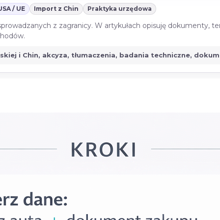
USA / UE
Import z Chin
Praktyka urzędowa
 sprowadzanych z zagranicy. W artykułach opisuję dokumenty, te
ochodów.
jskiej i Chin, akcyza, tłumaczenia, badania techniczne, doku