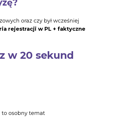
yzę?
owych oraz czy był wcześniej
ia rejestracji w PL + faktyczne
sz w 20 sekund
a to osobny temat