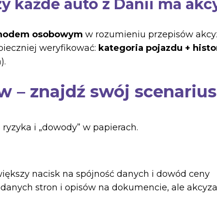
y każde auto z Danii ma akc
hodem osobowym
w rozumieniu przepisów akcyz
pieczniej weryfikować:
kategoria pojazdu + histor
).
 – znajdź swój scenariu
ę ryzyka i „dowody” w papierach.
ększy nacisk na spójność danych i dowód ceny
 danych stron i opisów na dokumencie, ale akcyz