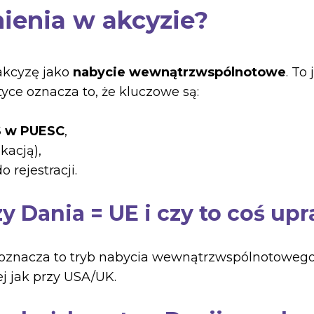
ienia w akcyzie?
 akcyzę jako
nabycie wewnątrzwspólnotowe
. To
yce oznacza to, że kluczowe są:
S w PUESC
,
ikacją),
o rejestracji.
 Dania = UE i czy to coś upr
y oznacza to tryb nabycia wewnątrzwspólnotowego
ej jak przy USA/UK.