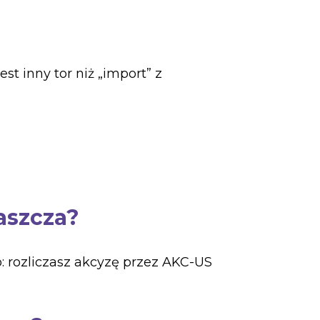
 jest inny tor niż „import” z
aszcza?
: rozliczasz akcyzę przez AKC-US