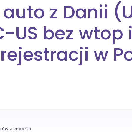
auto z Danii (U
C-US bez wtop 
rejestracji w P
azdów z importu