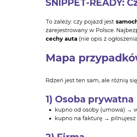
SNIPPET-READY: Cz
To zależy: czy pojazd jest
samoc
zarejestrowany w Polsce. Najbez
cechy auta
(nie opis z ogłoszenia
Mapa przypadków
Rdzeń jest ten sam, ale różnią si
1) Osoba prywatna
kupno od osoby (umowa) → wi
kupno na fakturę → pilnujesz