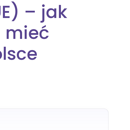
E) – jak
i mieć
olsce