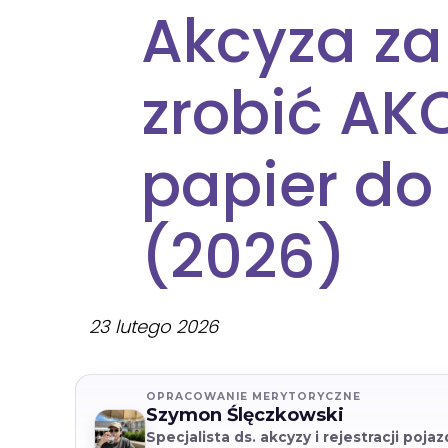
Akcyza za 
zrobić AK
papier do 
(2026)
23 lutego 2026
OPRACOWANIE MERYTORYCZNE
Szymon Ślęczkowski
Specjalista ds. akcyzy i rejestracji poj