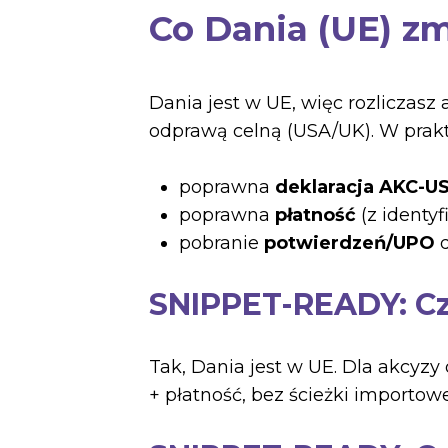
Co Dania (UE) zm
Dania jest w UE, więc rozliczasz
odprawą celną (USA/UK). W prakt
poprawna
deklaracja AKC-U
poprawna
płatność
(z identyf
pobranie
potwierdzeń/UPO
d
SNIPPET-READY: Czy
Tak, Dania jest w UE. Dla akcyz
+ płatność, bez ścieżki importow