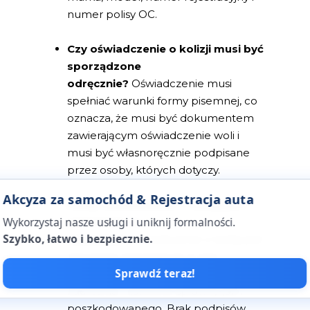
numer polisy OC.
Czy oświadczenie o kolizji musi być
sporządzone
odręcznie?
Oświadczenie musi
spełniać warunki formy pisemnej, co
oznacza, że musi być dokumentem
zawierającym oświadczenie woli i
musi być własnoręcznie podpisane
przez osoby, których dotyczy.
Akcyza za samochód & Rejestracja auta
Kiedy oświadczenie o kolizji jest
Wykorzystaj nasze usługi i uniknij formalności.
uznawane za
Szybko, łatwo i bezpiecznie.
nieważne?
Oświadczenie o kolizji jest
nieważne, jeśli brakuje w nim
Sprawdź teraz!
czytelnych podpisów uczestników
zdarzenia - zarówno sprawcy, jak i
poszkodowanego. Brak podpisów