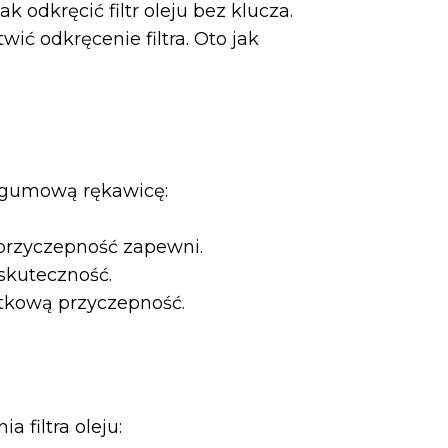
 odkręcić filtr oleju bez klucza.
ć odkręcenie filtra. Oto jak
ć gumową rękawicę:
przyczepność zapewni.
 skuteczność.
atkową przyczepność.
filtra oleju: