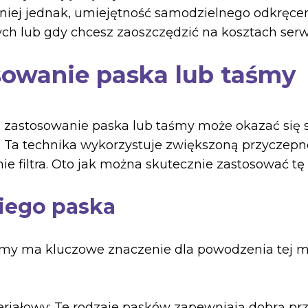
iej jednak, umiejętność samodzielnego odkręcenia
ch lub gdy chcesz zaoszczędzić na kosztach serw
sowanie paska lub taśmy
, zastosowanie paska lub taśmy może okazać si
za. Ta technika wykorzystuje zwiększoną przyczepn
ie filtra. Oto jak można skutecznie zastosować t
ego paska
y ma kluczowe znaczenie dla powodzenia tej met
riałowy: Te rodzaje pasków zapewniają dobrą prz