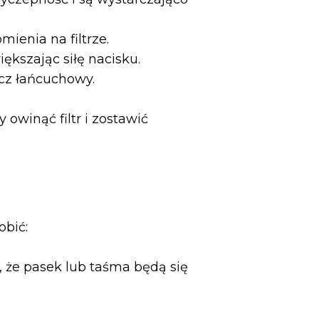
ienia na filtrze.
kszając siłę nacisku.
cz łańcuchowy.
 owinąć filtr i zostawić
obić:
ić, że pasek lub taśma będą się
.