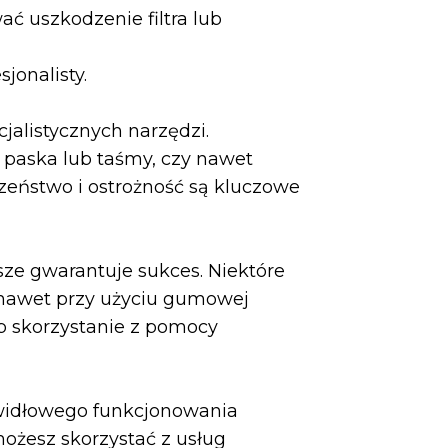
wać uszkodzenie filtra lub
jonalisty.
jalistycznych narzędzi.
e paska lub taśmy, czy nawet
eczeństwo i ostrożność są kluczowe
sze gwarantuje sukces. Niektóre
e nawet przy użyciu gumowej
b skorzystanie z pomocy
widłowego funkcjonowania
możesz skorzystać z usług