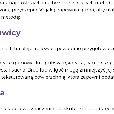
z najprostszych i najbezpieczniejszych metod, jak
oną przyczepność, jaką zapewnia guma, aby ułatwi
 metodę:
awicy
nia filtra oleju, należy odpowiednio przygotowa
kawicę gumową. Im grubsza rękawica, tym lepszą 
zysta i sucha. Brud lub wilgoć mogą zmniejszyć jej
y z teksturowaną powierzchnią, która zapewni dod
ia
a kluczowe znaczenie dla skutecznego odkręcenia 