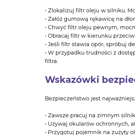
• Zlokalizuj filtr oleju w silnik
• Załóż gumową rękawicę na dłoń,
• Chwyć filtr oleju pewnym, mocny
• Obracaj filtr w kierunku przec
• Jeśli filtr stawia opór, spróbu
• W przypadku trudności z dost
filtra.
Wskazówki bezpie
Bezpieczeństwo jest najważniejs
• Zawsze pracuj na zimnym silni
• Używaj okularów ochronnych, a
• Przygotuj pojemnik na zużyty o