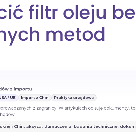
ć filtr oleju be
nych metod
azdów z importu
USA / UE
Import z Chin
Praktyka urzędowa
 sprowadzanych z zagranicy. W artykułach opisuję dokumenty, te
ochodów.
jskiej i Chin, akcyza, tłumaczenia, badania techniczne, doku