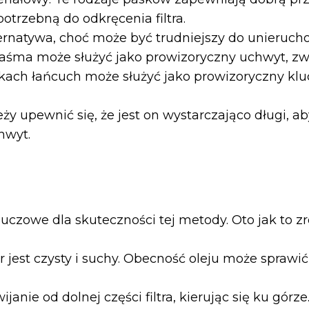
otrzebną do odkręcenia filtra.
ternatywa, choć może być trudniejszy do unieruchom
śma może służyć jako prowizoryczny uchwyt, zwię
kach łańcuch może służyć jako prowizoryczny klu
y upewnić się, że jest on wystarczająco długi, aby
hwyt.
kluczowe dla skuteczności tej metody. Oto jak to zr
filtr jest czysty i suchy. Obecność oleju może spraw
janie od dolnej części filtra, kierując się ku górze