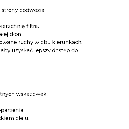
d strony podwozia.
rzchnię filtra.
łej dłoni.
rolowane ruchy w obu kierunkach.
aby uzyskać lepszy dostęp do
totnych wskazówek:
oparzenia.
kiem oleju.