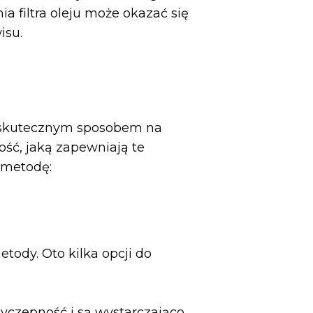
 filtra oleju może okazać się
isu.
ę skutecznym sposobem na
ość, jaką zapewniają te
ę metodę:
ody. Oto kilka opcji do
yczepność i są wystarczająco