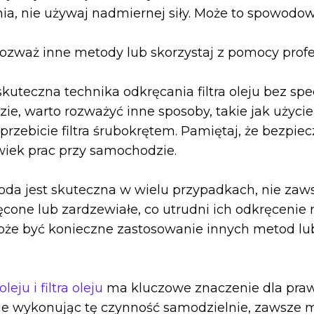
ęcenia, nie używaj nadmiernej siły. Może to spowodo
ozważ inne metody lub skorzystaj z pomocy profes
teczna technika odkręcania filtra oleju bez spec
zie, warto rozważyć inne sposoby, takie jak użyci
 przebicie filtra śrubokrętem. Pamiętaj, że bezpi
iek prac przy samochodzie.
oda jest skuteczna w wielu przypadkach, nie zaw
ęcone lub zardzewiałe, co utrudni ich odkręceni
może być konieczne zastosowanie innych metod lu
ju i filtra oleju
ma kluczowe znaczenie dla pra
ewnie wykonując tę czynność samodzielnie, zawsze 