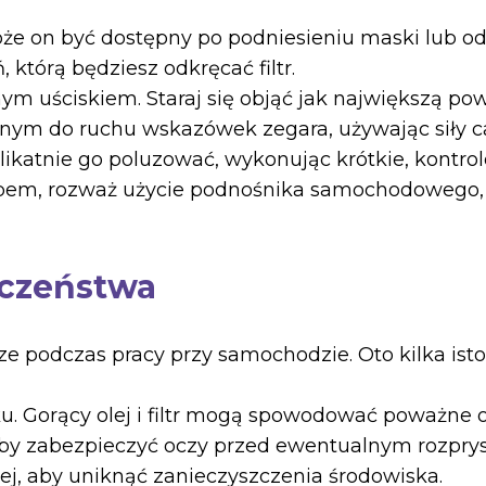
u. Może on być dostępny po podniesieniu maski lub o
 którą będziesz odkręcać filtr.
m uściskiem. Staraj się objąć jak największą powie
iwnym do ruchu wskazówek zegara, używając siły ca
j delikatnie go poluzować, wykonując krótkie, kont
ępem, rozważ użycie podnośnika samochodowego, 
czeństwa
ze podczas pracy przy samochodzie. Oto kilka is
ku. Gorący olej i filtr mogą spowodować poważne 
by zabezpieczyć oczy przed ewentualnym rozprys
lej, aby uniknąć zanieczyszczenia środowiska.