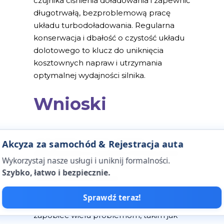
czujnika ciśnienia doładowania i zapewnić
długotrwałą, bezproblemową pracę
układu turbodoładowania. Regularna
konserwacja i dbałość o czystość układu
dolotowego to klucz do uniknięcia
kosztownych napraw i utrzymania
optymalnej wydajności silnika.
Wnioski
Utrzymanie czujnika ciśnienia
Akcyza za samochód & Rejestracja auta
doładowania w czystości ma kluczowe
Wykorzystaj nasze usługi i uniknij formalności.
znaczenie dla prawidłowego
Szybko, łatwo i bezpiecznie.
funkcjonowania silnika
turbodoładowanego. Regularne
Sprawdź teraz!
czyszczenie tego elementu może
zapobiec wielu problemom, takim jak