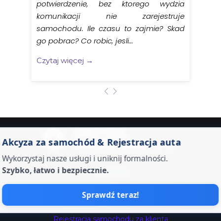
potwierdzenie, bez ktorego wydzia
komunikacji nie zarejestruje
samochodu. Ile czasu to zajmie? Skad
go pobrac? Co robic, jesli...
Czytaj więcej →
AKCYZA
Akcyza za samochód & Rejestracja auta
WARSZAWA.PL
Wykorzystaj nasze usługi i uniknij formalności.
Szybko, łatwo i bezpiecznie.
Na skróty
Strona domowa
Sprawdź teraz!
O Firmie
Rejestracja samochodu za klienta