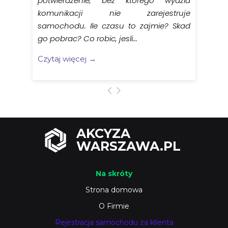
potwierdzenie, bez ktorego wydzia
komunikacji nie zarejestruje
samochodu. Ile czasu to zajmie? Skad
go pobrac? Co robic, jesli...
Czytaj więcej →
AKCYZA
WARSZAWA.PL
Na skróty
Strona domowa
O Firmie
Rejestracja samochodu za klienta