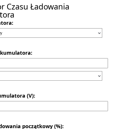
or Czasu Ładowania
tora
tora:
kumulatora:
mulatora (V):
dowania początkowy (%):