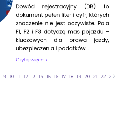
Dowód rejestracyjny (DR) to
dokument pełen liter i cyfr, których
znaczenie nie jest oczywiste. Pola
F1, F2 i F3 dotyczą mas pojazdu –
kluczowych dla prawa jazdy,
ubezpieczenia i podatków....
Czytaj więcej ›
8
9
10
11
12
13
14
15
16
17
18
19
20
21
22
23
24
25