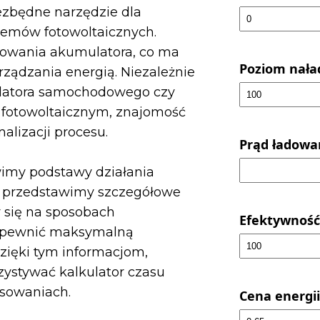
ezbędne narzędzie dla
stemów fotowoltaicznych.
adowania akumulatora, co ma
Poziom nała
ządzania energią. Niezależnie
ulatora samochodowego czy
fotowoltaicznym, znajomość
alizacji procesu.
Prąd ładowan
my podstawy działania
z przedstawimy szczegółowe
y się na sposobach
Efektywność
zapewnić maksymalną
zięki tym informacjom,
zystywać kalkulator czasu
osowaniach.
Cena energii