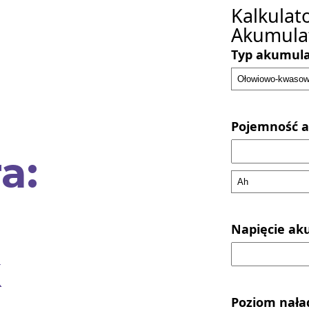
Kalkulat
Akumula
Typ akumula
Pojemność a
a:
Napięcie aku
k
Poziom nała