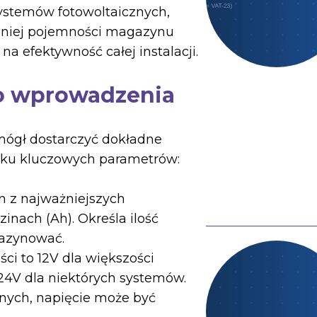
ystemów fotowoltaicznych,
dniej pojemności magazynu
na efektywność całej instalacji.
o wprowadzenia
mógł dostarczyć dokładne
ilku kluczowych parametrów:
n z najważniejszych
nach (Ah). Określa ilość
gazynować.
ci to 12V dla większości
V dla niektórych systemów.
nych, napięcie może być