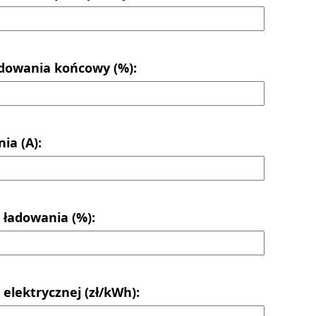
dowania końcowy (%):
ia (A):
 ładowania (%):
 elektrycznej (zł/kWh):