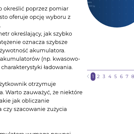
 określić poprzez pomiar
sto oferuje opcję wyboru z
.
tr określający, jak szybko
atężenie oznacza szybsze
 żywotność akumulatora.
e akumulatorów (np. kwasowo-
 charakterystyki ładowania.
1
2
3
4
5
6
7
użytkownik otrzymuje
. Warto zauważyć, że niektóre
akie jak obliczanie
 czy szacowanie zużycia