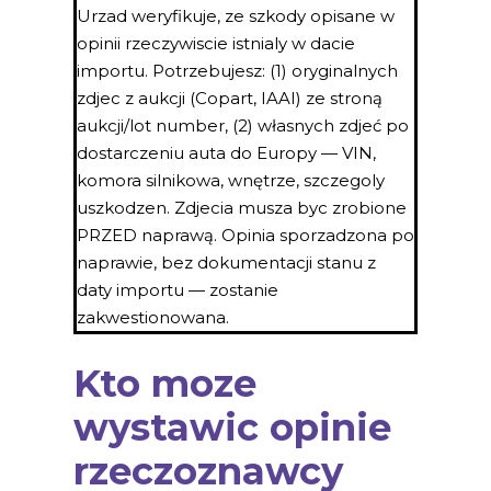
Urzad weryfikuje, ze szkody opisane w
opinii rzeczywiscie istnialy w dacie
importu. Potrzebujesz: (1) oryginalnych
zdjec z aukcji (Copart, IAAI) ze stroną
aukcji/lot number, (2) własnych zdjeć po
dostarczeniu auta do Europy — VIN,
komora silnikowa, wnętrze, szczegoly
uszkodzen. Zdjecia musza byc zrobione
PRZED naprawą. Opinia sporzadzona po
naprawie, bez dokumentacji stanu z
daty importu — zostanie
zakwestionowana.
Kto moze
wystawic opinie
rzeczoznawcy