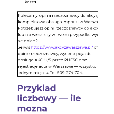
kosztu
Polecamy: opinia rzeczoznawcy do akcyzy i
kompleksowa obsluga importu w Warszawie
Potrzebujesz opinii rzeczoznawcy do akcyzy
lub nie wiesz, czy w Twoim przypadku wycena
sie oplaci?
Serwis
https://www.akcyzawarszawa.pl/
oferuje
opinie rzeczoznawcy, wycene pojazdu,
obsluge AKC-U/S przez PUESC oraz
rejestracje auta w Warszawie — wszystko w
jednym miejscu. Tel. 509-274-704.
Przyklad
liczbowy — ile
mozna