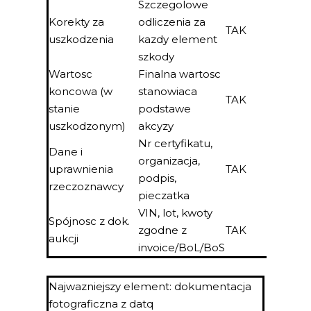
Szczegolowe
Korekty za
odliczenia za
TAK
uszkodzenia
kazdy element
szkody
Wartosc
Finalna wartosc
koncowa (w
stanowiaca
TAK
stanie
podstawe
uszkodzonym)
akcyzy
Nr certyfikatu,
Dane i
organizacja,
uprawnienia
TAK
podpis,
rzeczoznawcy
pieczatka
VIN, lot, kwoty
Spójnosc z dok.
zgodne z
TAK
aukcji
invoice/BoL/BoS
Najwazniejszy element: dokumentacja
fotograficzna z datq