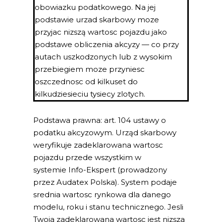
obowiazku podatkowego. Na jej
podstawie urzad skarbowy moze
przyjac nizszą wartosc pojazdu jako
podstawe obliczenia akcyzy — co przy
autach uszkodzonych lub z wysokim
przebiegiem moze przyniesc
oszczednosc od kilkuset do
kilkudziesieciu tysiecy zlotych.
Podstawa prawna: art. 104 ustawy o
podatku akcyzowym. Urząd skarbowy
weryfikuje zadeklarowana wartosc
pojazdu przede wszystkim w
systemie Info-Ekspert (prowadzony
przez Audatex Polska). System podaje
srednia wartosc rynkowa dla danego
modelu, roku i stanu technicznego. Jesli
Twoja zadeklarowana wartosc jest nizsza