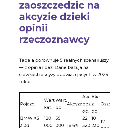
zaoszczedzic na
akcyzie dzieki
opinii
rzeczoznawcy
Tabela porownuje 5 realnych scenariuszy
— z opinia i bez. Dane bazuja na
stawkach akcyzy obowiazujacych w 2026
roku:
Akc.
Akc.
Wart.
Wart.
Koszt
Pojazd
Akcyza
bez
z
Oszcz.
kat.
op.
op.
op.
op.
BMW X5
120
55
22
10
500–
12
3.0d
000
000
18,6%
320
230
700