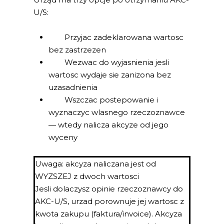
U/S:
Przyjac zadeklarowana wartosc
bez zastrzezen
Wezwac do wyjasnienia jesli
wartosc wydaje sie zanizona bez
uzasadnienia
Wszczac postepowanie i
wyznaczyc wlasnego rzeczoznawce
— wtedy nalicza akcyze od jego
wyceny
Uwaga: akcyza naliczana jest od
WYZSZEJ z dwoch wartosci
Jesli dolaczysz opinie rzeczoznawcy do
AKC-U/S, urzad porownuje jej wartosc z
kwota zakupu (faktura/invoice). Akcyza