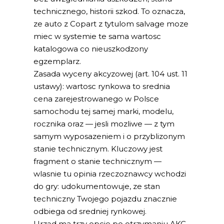
technicznego, historii szkod. To oznacza,
ze auto z Copart z tytulom salvage moze
miec w systemie te sama wartosc
katalogowa co nieuszkodzony
egzemplarz.
Zasada wyceny akcyzowej (art. 104 ust. 11
ustawy): wartosc rynkowa to srednia
cena zarejestrowanego w Polsce
samochodu tej samej marki, modelu,
rocznika oraz — jesli mozliwe — z tym
samym wyposazeniem i o przyblizonym
stanie technicznym. Kluczowy jest
fragment o stanie technicznym —
wlasnie tu opinia rzeczoznawcy wchodzi
do gry: udokumentowuje, ze stan
techniczny Twojego pojazdu znacznie
odbiega od sredniej rynkowej.
Urząd ma trzy opcje po otrzymaniu AKC-