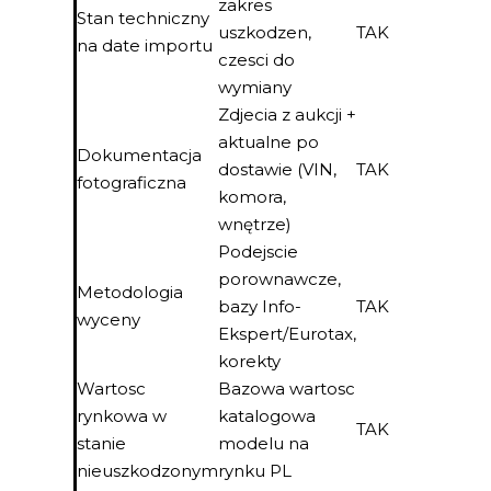
zakres
Stan techniczny
uszkodzen,
TAK
na date importu
czesci do
wymiany
Zdjecia z aukcji +
aktualne po
Dokumentacja
dostawie (VIN,
TAK
fotograficzna
komora,
wnętrze)
Podejscie
porownawcze,
Metodologia
bazy Info-
TAK
wyceny
Ekspert/Eurotax,
korekty
Wartosc
Bazowa wartosc
rynkowa w
katalogowa
TAK
stanie
modelu na
nieuszkodzonym
rynku PL