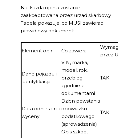
Nie kazda opinia zostanie
zaakceptowana przez urzad skarbowy.
Tabela pokazuje, co MUSI zawierac
prawidlowy dokument:
Wymagane
Element opinii
Co zawiera
przez US
VIN, marka,
model, rok,
Dane pojazdu i
przebieg —
TAK
identyfikacja
zgodnie z
dokumentami
Dzien powstania
Data odniesienia
obowiazku
TAK
wyceny
podatkowego
(sprowadzenia)
Opis szkod,