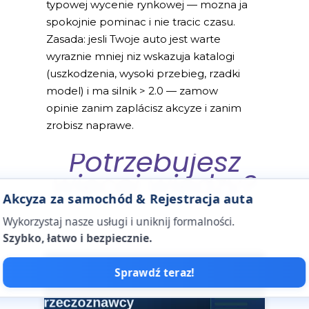
typowej wycenie rynkowej — mozna ja
spokojnie pominac i nie tracic czasu.
Zasada: jesli Twoje auto jest warte
wyraznie mniej niz wskazuja katalogi
(uszkodzenia, wysoki przebieg, rzadki
model) i ma silnik > 2.0 — zamow
opinie zanim zaplácisz akcyze i zanim
zrobisz naprawe.
Potrzebujesz
więcej wiedzy?
Akcyza za samochód & Rejestracja auta
Wykorzystaj nasze usługi i uniknij formalności.
Szybko, łatwo i bezpiecznie.
Sprawdź teraz!