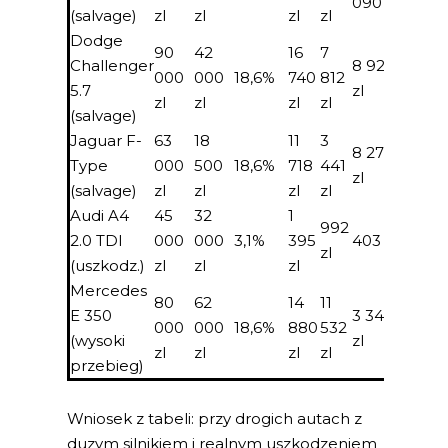
090 zl
(salvage)
zl
zl
zl
zl
zl
Dodge
90
42
16
7
500–
Challenger
8 928
000
000
18,6%
740
812
700
5.7
zl
zl
zl
zl
zl
zl
(salvage)
Jaguar F-
63
18
11
3
500–
8 277
Type
000
500
18,6%
718
441
700
zl
(salvage)
zl
zl
zl
zl
zl
Audi A4
45
32
1
299–
992
2.0 TDI
000
000
3,1%
395
403 zl
450
zl
(uszkodz.)
zl
zl
zl
zl
Mercedes
80
62
14
11
500–
E 350
3 348
000
000
18,6%
880
532
700
(wysoki
zl
zl
zl
zl
zl
zl
przebieg)
Wniosek z tabeli: przy drogich autach z
duzym silnikiem i realnym uszkodzeniem