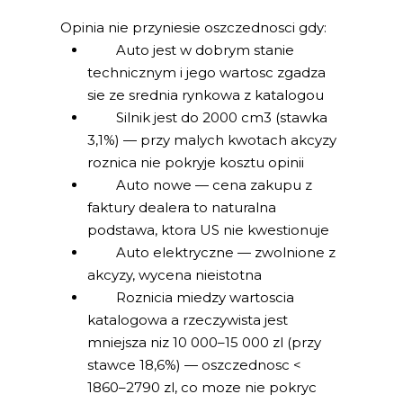
Opinia nie przyniesie oszczednosci gdy:
Auto jest w dobrym stanie
technicznym i jego wartosc zgadza
sie ze srednia rynkowa z katalogou
Silnik jest do 2000 cm3 (stawka
3,1%) — przy malych kwotach akcyzy
roznica nie pokryje kosztu opinii
Auto nowe — cena zakupu z
faktury dealera to naturalna
podstawa, ktora US nie kwestionuje
Auto elektryczne — zwolnione z
akcyzy, wycena nieistotna
Roznicia miedzy wartoscia
katalogowa a rzeczywista jest
mniejsza niz 10 000–15 000 zl (przy
stawce 18,6%) — oszczednosc <
1860–2790 zl, co moze nie pokryc