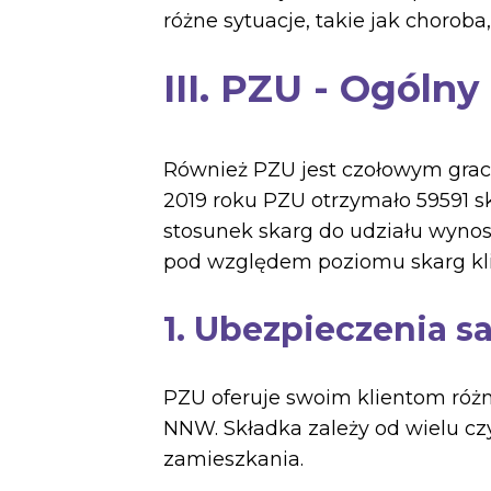
różne sytuacje, takie jak choroba
III. PZU - Ogólny
Również PZU jest czołowym gra
2019 roku PZU otrzymało 59591 sk
stosunek skarg do udziału wynosi
pod względem poziomu skarg kl
1. Ubezpieczenia
PZU oferuje swoim klientom róż
NNW. Składka zależy od wielu cz
zamieszkania.