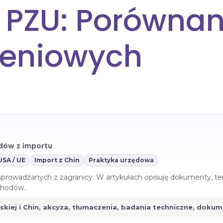
 PZU: Porównan
zeniowych
azdów z importu
USA / UE
Import z Chin
Praktyka urzędowa
 sprowadzanych z zagranicy. W artykułach opisuję dokumenty, te
ochodów.
jskiej i Chin, akcyza, tłumaczenia, badania techniczne, doku