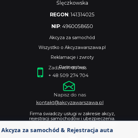
Ślęczkowska
REGON
: 141314025
NIP
: 4960058650
Akcyza za samochód
Wszystko o Akcyzawarszawa.pl
Reklamacje i zwroty
Partnerstwo
Zadzwoń do nas
+ 48 509 274 704
Napisz do nas
kontakt@akcyzawarszawa.pl
Firma świadczy usługi w zakresie akcyz,
rejestracji samochodów i ubezpieczenia.
Profesjonalne doradztwo i szybka obsługa.
Akcyza za samochód & Rejestracja auta