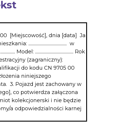
ekst
 [Miejscowość], dnia [data] Ja
nia: ............................................ w
............................................ Rok
.. Numer rejestracyjny (zagraniczny):
unki kwalifikacji do kodu CN 9705 00
złożenia niniejszego
nta. 3. Pojazd jest zachowany w
ego], co potwierdza załączona
ot kolekcjonerski i nie będzie
omy/a odpowiedzialności karnej