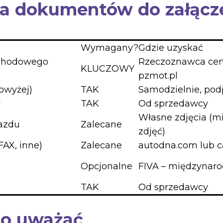
sta dokumentów do załącz
Wymagany?
Gdzie uzyskać
ochodowego
Rzeczoznawca cert
KLUCZOWY
pzmot.pl
owyżej)
TAK
Samodzielnie, pod
y
TAK
Od sprzedawcy
Własne zdjęcia (
jazdu
Zalecane
zdjęć)
AX, inne)
Zalecane
autodna.com lub c
Opcjonalne
FIVA – międzynaro
TAK
Od sprzedawcy
co uważać