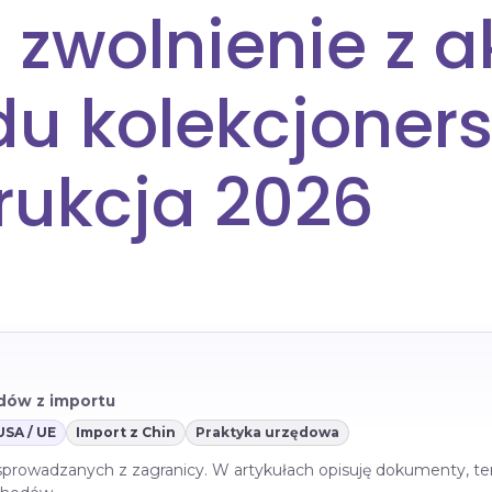
 zwolnienie z a
 kolekcjoners
trukcja 2026
azdów z importu
USA / UE
Import z Chin
Praktyka urzędowa
 sprowadzanych z zagranicy. W artykułach opisuję dokumenty, te