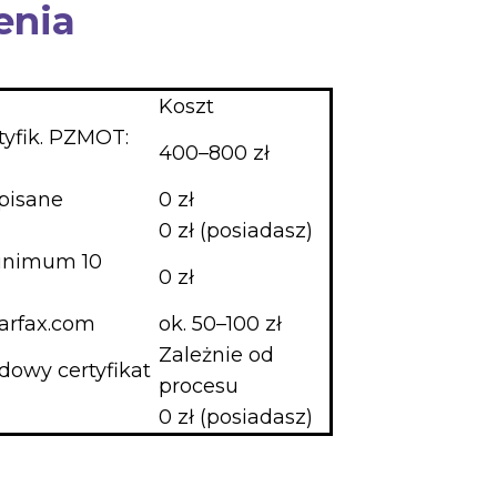
enia
Koszt
yfik. PZMOT:
400–800 zł
pisane
0 zł
0 zł (posiadasz)
minimum 10
0 zł
arfax.com
ok. 50–100 zł
Zależnie od
dowy certyfikat
procesu
0 zł (posiadasz)