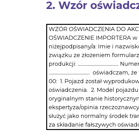
2. Wzór oświadcz
WZÓR OŚWIADCZENIA DO AKC-
OŚWIADCZENIE IMPORTERA w spra
niżejpodpisany/a: Imie i nazwisko: ......................
związku ze złożeniem formularza AKC-U/S dotyczą
produkcji: ......................................
.......................................
00: 1. Pojazd został wyprodukow
oświadczenia. 2. Model pojazdu 
oryginalnym stanie historycznym
ekspertyza/opinia rzeczoznawcy.
służyć jako normalny środek tr
za składanie fałszywych oświadczeń. Podpis: ...