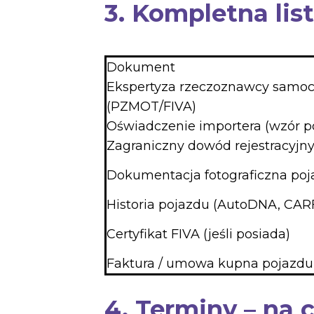
3. Kompletna li
Dokument
Ekspertyza rzeczoznawcy sam
(PZMOT/FIVA)
Oświadczenie importera (wzór p
Zagraniczny dowód rejestracyjn
Dokumentacja fotograficzna po
Historia pojazdu (AutoDNA, CARF
Certyfikat FIVA (jeśli posiada)
Faktura / umowa kupna pojazdu
4. Terminy – na 