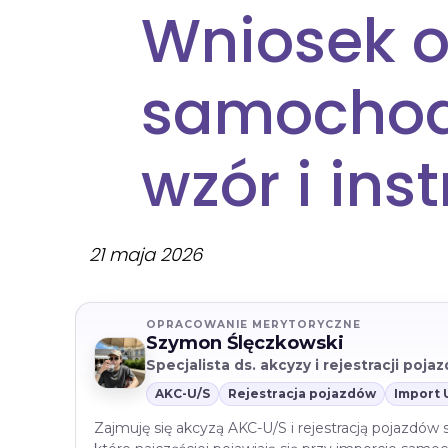
Wniosek o
samochodu
wzór i ins
21 maja 2026
OPRACOWANIE MERYTORYCZNE
Szymon Ślęczkowski
Specjalista ds. akcyzy i rejestracji poj
AKC-U/S
Rejestracja pojazdów
Import 
Zajmuję się akcyzą AKC-U/S i rejestracją pojazdów