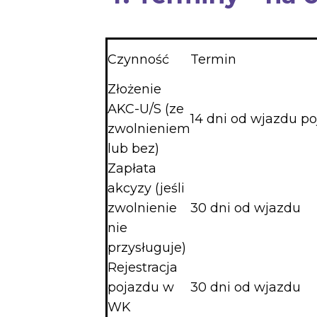
Czynność
Termin
Złożenie
AKC-U/S (ze
14 dni od wjazdu p
zwolnieniem
lub bez)
Zapłata
akcyzy (jeśli
zwolnienie
30 dni od wjazdu
nie
przysługuje)
Rejestracja
pojazdu w
30 dni od wjazdu
WK