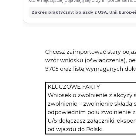
które najczęściej pojawiają się przy imporcie sam
Zakres praktyczny: pojazdy z USA, Unii Europe
Chcesz zaimportować stary pojazd
wzór wniosku (oświadczenia), p
9705 oraz listę wymaganych do
KLUCZOWE FAKTY
Wniosek o zwolnienie z akcyzy 
zwolnienie – zwolnienie składa 
odpowiednim polu zwolnienie z a
U/S dołączasz załączniki: eksp
od wjazdu do Polski.