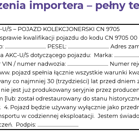
enia importera – pełny t
U/S – POJAZD KOLEKCJONERSKI CN 9705
wie kwalifikacji pojazdu do kodu CN 9705 00 00
...................... PESEL: ............................................ Adres zamieszka
cego pojazdu: Marka: ............................................ Model: 
...... Numer VIN / numer nadwozia: ..........................................
..... oświadczam, że ww. pojazd spełnia łącznie wszystkie war
any co najmniej 30 (trzydzieści) lat przed dniem 
nie jest już produkowany seryjnie przez produce
 [lub: został odrestaurowany do stanu historyczn
 4. Pojazd będzie używany wyłącznie jako przedmi
ansportu w codziennej eksploatacji. Jestem świad
.........................................