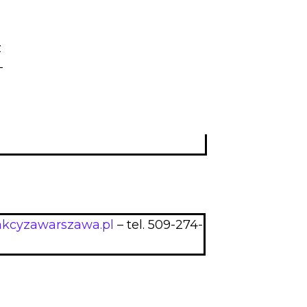
z
–
akcyzawarszawa.pl
– tel. 509-274-