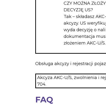
CZY MOŻNA ZŁOŻY
DECYZJĘ US?
Tak – składasz AKC-
akcyzy. US weryfiku
wyda decyzję o nali
dokumentacja musi
złożeniem AKC-U/S.
Obsługa akcyzy i rejestracji poj
Akcyza AKC-U/S, zwolnienia i re
704.
FAQ