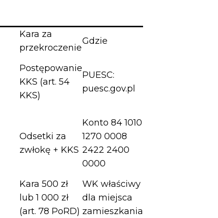
Kara za
Gdzie
przekroczenie
Postępowanie
PUESC:
KKS (art. 54
puesc.gov.pl
KKS)
Konto 84 1010
Odsetki za
1270 0008
zwłokę + KKS
2422 2400
0000
Kara 500 zł
WK właściwy
lub 1 000 zł
dla miejsca
(art. 78 PoRD)
zamieszkania