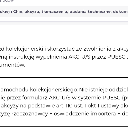
ochodów.
jskiej i Chin, akcyza, tłumaczenia, badania techniczne, doku
 kolekcjonerski i skorzystać ze zwolnienia z akc
ełną instrukcję wypełnienia AKC-U/S przez PUES
kumentów.
samochodu kolekcjonerskiego: Nie istnieje oddzie
się przez formularz AKC-U/S w systemie PUESC (p
kcyzy na podstawie art. 110 ust. 1 pkt 1 ustawy a
ertyzę rzeczoznawcy + oświadczenie importera + d