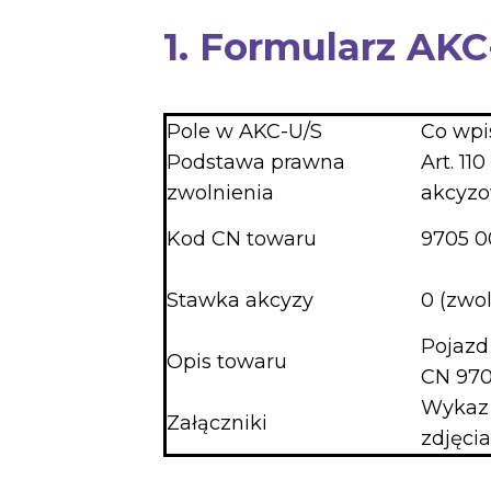
1. Formularz AKC
Pole w AKC-U/S
Co wpi
Podstawa prawna
Art. 11
zwolnienia
akcyz
Kod CN towaru
9705 0
Stawka akcyzy
0 (zwol
Pojazd 
Opis towaru
CN 97
Wykaz 
Załączniki
zdjęcia