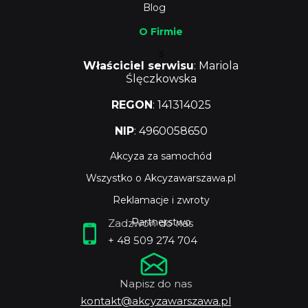
Blog
O Firmie
s
Właściciel serwisu
: Mariola
Ślęczkowska
REGON
: 141314025
NIP
: 4960058650
Akcyza za samochód
Wszystko o Akcyzawarszawa.pl
Reklamacje i zwroty
Partnerstwo
Zadzwoń do nas
+ 48 509 274 704
Napisz do nas
kontakt@akcyzawarszawa.pl