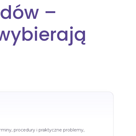
odów –
wybierają
rminy, procedury i praktyczne problemy,