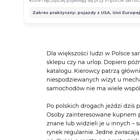
które najczęściej pojawiają się przy imporcie sam
Zakres praktyczny: pojazdy z USA, Unii Europe
Dla większości ludzi w Polsce sa
sklepu czy na urlop. Dopiero póź
katalogu. Kierowcy patrzą główni
niespodziewanych wizyt u mecha
samochodów nie ma wiele wspól
Po polskich drogach jeździ dzi
Osoby zainteresowane kupnem po
znane lub widzieli je u innych 
rynek regularnie. Jedne zwracają