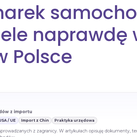
marek samoch
ele naprawdę 
w Polsce
azdów z importu
USA / UE
Import z Chin
Praktyka urzędowa
 sprowadzanych z zagranicy. W artykułach opisuję dokumenty, te