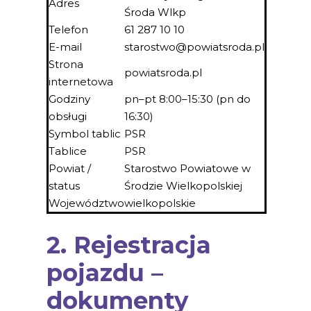
Adres
Środa Wlkp
Telefon
61 287 10 10
E-mail
starostwo@powiatsroda.pl
Strona
powiatsroda.pl
internetowa
Godziny
pn–pt 8:00–15:30 (pn do
obsługi
16:30)
Symbol tablic
PSR
Tablice
PSR
Powiat /
Starostwo Powiatowe w
status
Środzie Wielkopolskiej
Województwo
wielkopolskie
2. Rejestracja
pojazdu –
dokumenty