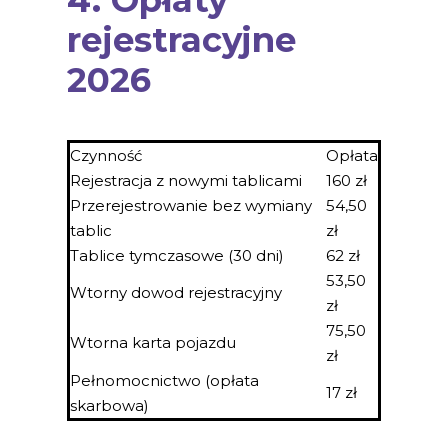
4. Opłaty
rejestracyjne
2026
Czynność
Opłata
Rejestracja z nowymi tablicami
160 zł
Przerejestrowanie bez wymiany
54,50
tablic
zł
Tablice tymczasowe (30 dni)
62 zł
53,50
Wtorny dowod rejestracyjny
zł
75,50
Wtorna karta pojazdu
zł
Pełnomocnictwo (opłata
17 zł
skarbowa)