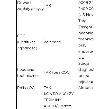
Dowód
0008 2422
TAK
zapłaty akcyzy
2400 0000
(US Nowy
Targ)
Zastępuje I
badanie
COC
techniczne
(Certifikat
Zalecane
przy
Zgodności)
importach z
UE
Stacja
I badanie
diagnostyczna
TAK (bez COC)
techniczne
przed
rejestracją
Polisa OC
TAK
Aktualna
KONTO AKCYZY I
TERMINY
AKC-U/S przez