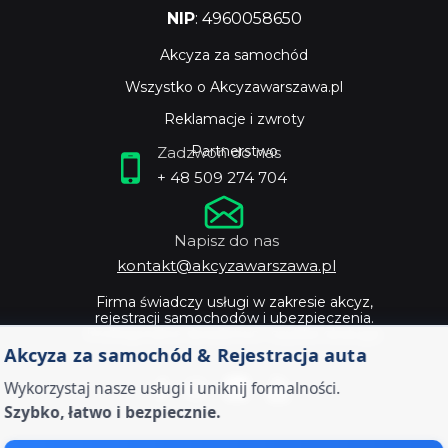
NIP
: 4960058650
Akcyza za samochód
Wszystko o Akcyzawarszawa.pl
Reklamacje i zwroty
Partnerstwo
Zadzwoń do nas
+ 48 509 274 704
Napisz do nas
kontakt@akcyzawarszawa.pl
Firma świadczy usługi w zakresie akcyz,
rejestracji samochodów i ubezpieczenia.
Profesjonalne doradztwo i szybka obsługa.
Akcyza za samochód & Rejestracja auta
Wykorzystaj nasze usługi i uniknij formalności.
Szybko, łatwo i bezpiecznie.