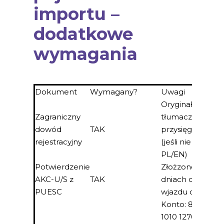
importu –
dodatkowe
wymagania
Dokument
Wymagany?
Uwagi
Oryginał +
Zagraniczny
tłumaczenie
dowód
TAK
przysięgłe
rejestracyjny
(jeśli nie
PL/EN)
Potwierdzenie
Złożzone w 14
AKC-U/S z
TAK
dniach od
PUESC
wjazdu do PL
Konto: 84
1010 1270