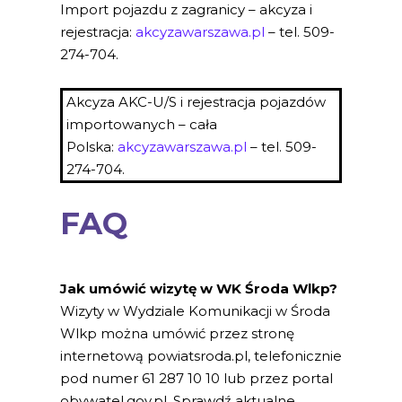
Import pojazdu z zagranicy – akcyza i
rejestracja:
akcyzawarszawa.pl
– tel. 509-
274-704.
Akcyza AKC-U/S i rejestracja pojazdów
importowanych – cała
Polska:
akcyzawarszawa.pl
– tel. 509-
274-704.
FAQ
Jak umówić wizytę w WK Środa Wlkp?
Wizyty w Wydziale Komunikacji w Środa
Wlkp można umówić przez stronę
internetową powiatsroda.pl, telefonicznie
pod numer 61 287 10 10 lub przez portal
obywatel.gov.pl. Sprawdź aktualne