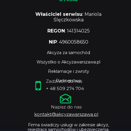
s
Właściciel serwisu
: Mariola
Ślęczkowska
REGON
: 141314025
NIP
: 4960058650
Akcyza za samochód
Wszystko o Akcyzawarszawa.pl
Reklamacje i zwroty
Partnerstwo
Zadzwoń do nas
+ 48 509 274 704
Napisz do nas
kontakt@akcyzawarszawa.pl
Firma świadczy usługi w zakresie akcyz,
rejestracji samochodów i ubezpieczenia.