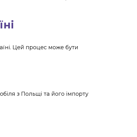
їні
раїні. Цей процес може бути
біля з Польщі та його імпорту