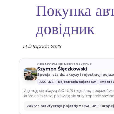
Покупка ав
довідник
14 listopada 2023
OPRACOWANIE MERYTORYCZNE
Szymon Ślęczkowski
Specjalista ds. akcyzy i rejestracji poj
AKC-U/S
Rejestracja pojazdów
Import 
Zajmuję się akcyzą AKC-U/S i rejestracją pojazdów
które najczęściej pojawiają się przy imporcie sam
Zakres praktyczny: pojazdy z USA, Unii Europe