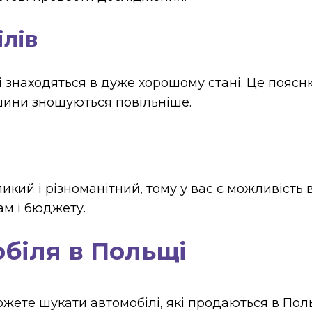
ілів
і знаходяться в дуже хорошому стані. Це пояс
машини зношуються повільніше.
икий і різноманітний, тому у вас є можливість 
м і бюджету.
обіля в Польщі
 можете шукати автомобілі, які продаються в По