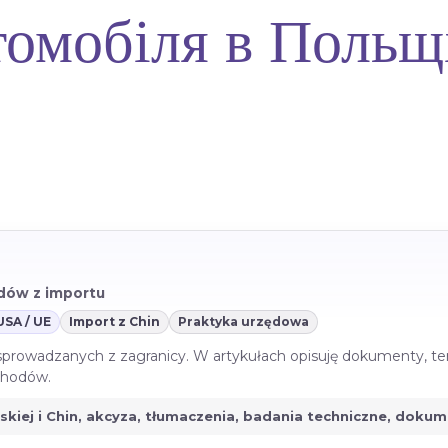
томобіля в Польщ
azdów z importu
USA / UE
Import z Chin
Praktyka urzędowa
 sprowadzanych z zagranicy. W artykułach opisuję dokumenty, te
ochodów.
jskiej i Chin, akcyza, tłumaczenia, badania techniczne, doku