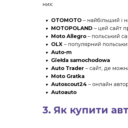
них:
OTOMOTO
– найбільший і 
MOTOPOLAND
– цей сайт п
Moto Allegro
– польський сай
OLX
– популярний польський
Auto-m
Giełda samochodowa
Auto Trader
– сайт, де можн
Moto Gratka
Autoscout24
– онлайн авто
Autoauto
3. Як купити ав