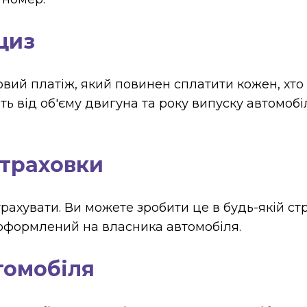
циз
овий платіж, який повинен сплатити кожен, хто 
ь від об'єму двигуна та року випуску автомобі
страховки
рахувати. Ви можете зробити це в будь-якій стра
 оформлений на власника автомобіля.
томобіля