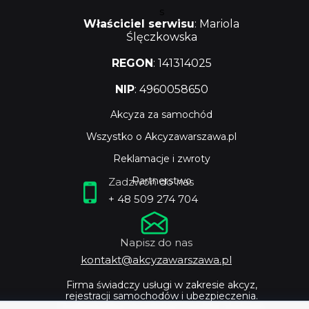
s
Właściciel serwisu
: Mariola
Ślęczkowska
REGON
: 141314025
NIP
: 4960058650
Akcyza za samochód
Wszystko o Akcyzawarszawa.pl
Reklamacje i zwroty
Partnerstwo
Zadzwoń do nas
+ 48 509 274 704
Napisz do nas
kontakt@akcyzawarszawa.pl
Firma świadczy usługi w zakresie akcyz,
rejestracji samochodów i ubezpieczenia.
Profesjonalne doradztwo i szybka obsługa.