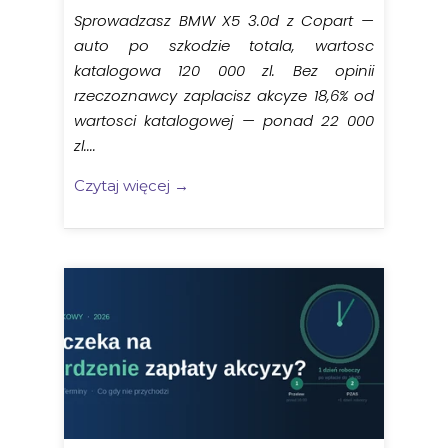
Sprowadzasz BMW X5 3.0d z Copart —
auto po szkodzie totala, wartosc
katalogowa 120 000 zl. Bez opinii
rzeczoznawcy zaplacisz akcyze 18,6% od
wartosci katalogowej — ponad 22 000
zl....
Czytaj więcej →