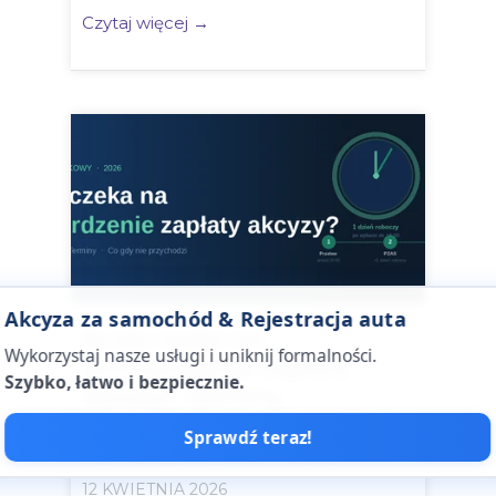
Czytaj więcej →
Akcyza za samochód & Rejestracja auta
Ile sie czeka na
Wykorzystaj nasze usługi i uniknij formalności.
potwierdzenie zaplaty
Szybko, łatwo i bezpiecznie.
akcyzy? Terminy,
dokumenty i co robic gdy
Sprawdź teraz!
nie przychodzi — 2026
12 KWIETNIA 2026