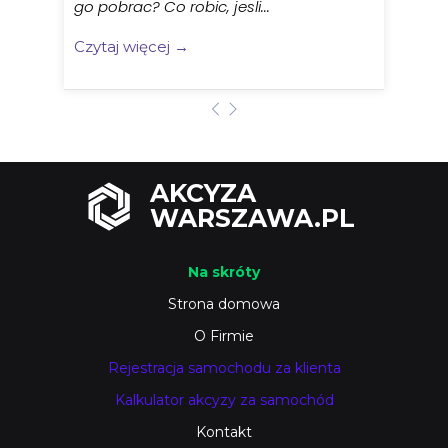
go pobrac? Co robic, jesli...
Czytaj więcej →
AKCYZA
WARSZAWA.PL
Na skróty
Strona domowa
O Firmie
Rejestracja samochodu za klienta
Kalkulator akcyzy za samochód
Kontakt