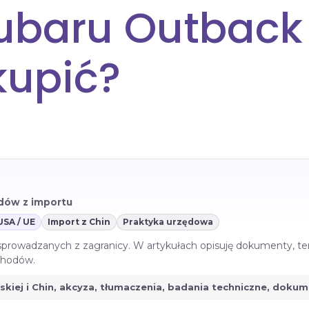
Subaru Outback
kupić?
azdów z importu
USA / UE
Import z Chin
Praktyka urzędowa
 sprowadzanych z zagranicy. W artykułach opisuję dokumenty, te
ochodów.
jskiej i Chin, akcyza, tłumaczenia, badania techniczne, doku