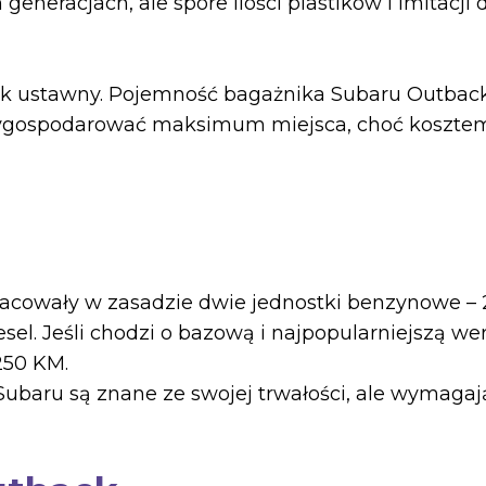
generacjach, ale spore ilości plastików i imitacji
ik ustawny. Pojemność bagażnika Subaru Outback 
 wygospodarować maksimum miejsca, choć kosztem 
cowały w zasadzie dwie jednostki benzynowe – 2.
sel. Jeśli chodzi o bazową i najpopularniejszą wer
250 KM.
 Subaru są znane ze swojej trwałości, ale wymagaj