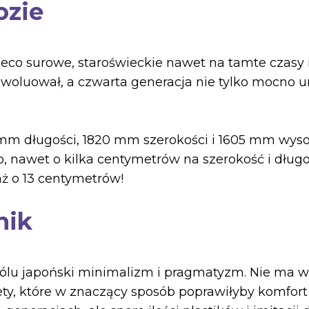
ozie
eco surowe, staroświeckie nawet na tamte czasy
ewoluował, a czwarta generacja nie tylko mocno ur
mm długości, 1820 mm szerokości i 1605 mm wysok
o, nawet o kilka centymetrów na szerokość i dług
aż o 13 centymetrów!
nik
ólu japoński minimalizm i pragmatyzm. Nie ma w
ty, które w znaczący sposób poprawiłyby komfort 