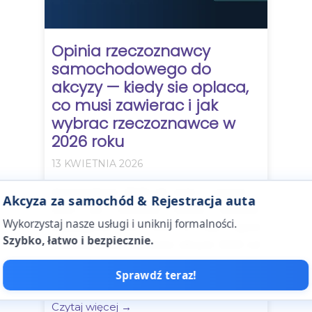
Opinia rzeczoznawcy
samochodowego do
akcyzy — kiedy sie oplaca,
co musi zawierac i jak
wybrac rzeczoznawce w
2026 roku
13 KWIETNIA 2026
Sprowadzasz BMW X5 3.0d z Copart —
Akcyza za samochód & Rejestracja auta
auto po szkodzie totala, wartosc
Wykorzystaj nasze usługi i uniknij formalności.
katalogowa 120 000 zl. Bez opinii
Szybko, łatwo i bezpiecznie.
rzeczoznawcy zaplacisz akcyze 18,6% od
wartosci katalogowej — ponad 22 000
Sprawdź teraz!
zl....
Czytaj więcej →