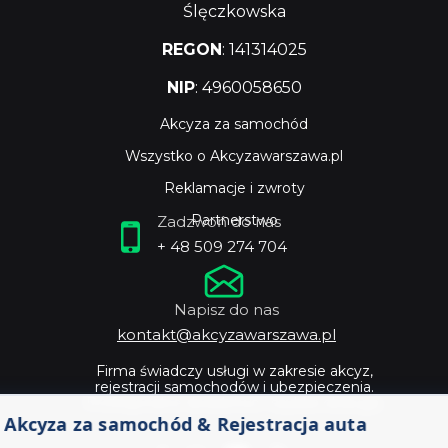
Ślęczkowska
REGON
: 141314025
NIP
: 4960058650
Akcyza za samochód
Wszystko o Akcyzawarszawa.pl
Reklamacje i zwroty
Partnerstwo
Zadzwoń do nas
+ 48 509 274 704
Napisz do nas
kontakt@akcyzawarszawa.pl
Firma świadczy usługi w zakresie akcyz,
rejestracji samochodów i ubezpieczenia.
Profesjonalne doradztwo i szybka obsługa.
Akcyza za samochód & Rejestracja auta