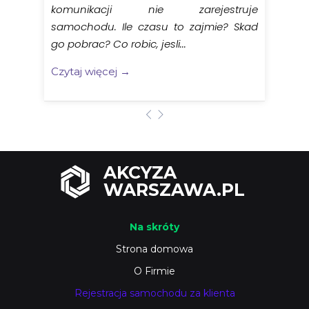
komunikacji nie zarejestruje
samochodu. Ile czasu to zajmie? Skad
go pobrac? Co robic, jesli...
Czytaj więcej →
AKCYZA
WARSZAWA.PL
Na skróty
Strona domowa
O Firmie
Rejestracja samochodu za klienta