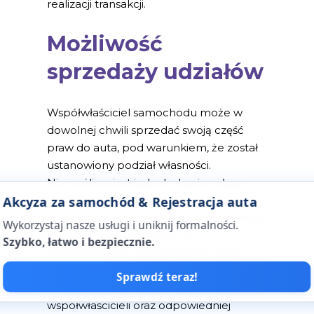
realizacji transakcji.
Możliwość
sprzedaży udziałów
Współwłaściciel samochodu może w
dowolnej chwili sprzedać swoją część
praw do auta, pod warunkiem, że został
ustanowiony podział własności.
Niemożliwe jest jednak zbycie całego
Akcyza za samochód & Rejestracja auta
pojazdu bez wiedzy innych
współwłaścicieli lub ich pełnomocnictwa.
Wykorzystaj nasze usługi i uniknij formalności.
W przypadku, gdy jeden ze
Szybko, łatwo i bezpiecznie.
współwłaścicieli chce sprzedać swoją
część, musi to uczynić zgodnie z prawem,
Sprawdź teraz!
co wymaga zgody pozostałych
współwłaścicieli oraz odpowiedniej