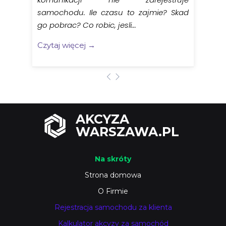
samochodu. Ile czasu to zajmie? Skad
go pobrac? Co robic, jesli...
Czytaj więcej →
AKCYZA
WARSZAWA.PL
Na skróty
Strona domowa
O Firmie
Rejestracja samochodu za klienta
Kalkulator akcyzy za samochód