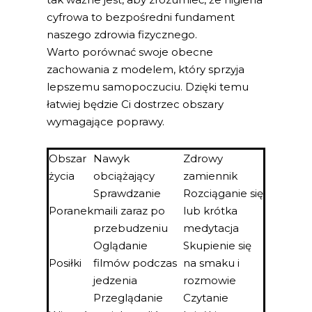
cyfrowa to bezpośredni fundament
naszego zdrowia fizycznego.
Warto porównać swoje obecne
zachowania z modelem, który sprzyja
lepszemu samopoczuciu. Dzięki temu
łatwiej będzie Ci dostrzec obszary
wymagające poprawy.
Obszar
Nawyk
Zdrowy
życia
obciążający
zamiennik
Sprawdzanie
Rozciąganie się
Poranek
maili zaraz po
lub krótka
przebudzeniu
medytacja
Oglądanie
Skupienie się
Posiłki
filmów podczas
na smaku i
jedzenia
rozmowie
Przeglądanie
Czytanie