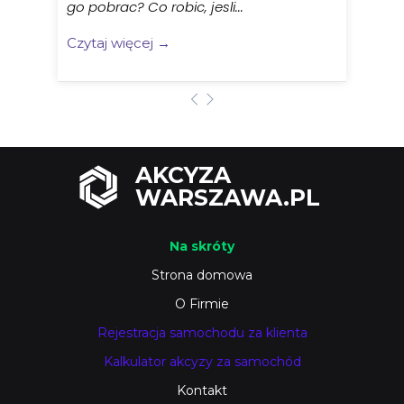
go pobrac? Co robic, jesli...
Czytaj więcej →
AKCYZA
WARSZAWA.PL
Na skróty
Strona domowa
O Firmie
Rejestracja samochodu za klienta
Kalkulator akcyzy za samochód
Kontakt