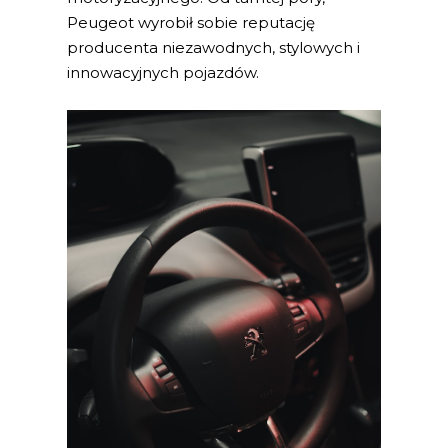
Peugeot wyrobił sobie reputację
producenta niezawodnych, stylowych i
innowacyjnych pojazdów.