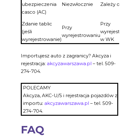
ubezpieczenia
Niezwłocznie
Zależy od TU
casco (AC)
Zdanie tablic
Przy
Przy
(jeśli
wyrejestrowaniu
wyrejestrowaniu
wyrejestrowanie)
w WK
Importujesz auto z zagranicy? Akcyza i
rejestracja:
akcyzawarszawa.pl
– tel. 509-
274-704.
POLECAMY
Akcyza, AKC-U/S i rejestracja pojazdów z
importu:
akcyzawarszawa.pl
– tel. 509-
274-704.
FAQ