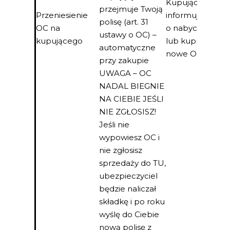
Kupujący
przejmuje Twoją
dzi
Przeniesienie
informuje TU
polisę (art. 31
ku
OC na
o nabyciu
ustawy o OC) –
ko
kupującego
lub kupuje
automatyczne
ku
nowe OC
przy zakupie
ją
UWAGA – OC
NADAL BIEGNIE
NA CIEBIE JEŚLI
NIE ZGŁOSISZ!
Jeśli nie
wypowiesz OC i
nie zgłosisz
sprzedaży do TU,
ubezpieczyciel
będzie naliczał
składkę i po roku
wyślę do Ciebie
nową polisę z