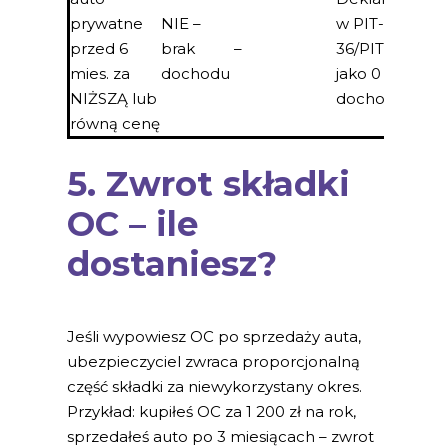
prywatne
NIE –
w PIT-
przed 6
brak
–
36/PIT-37
mies. za
dochodu
jako 0
NIŻSZĄ lub
dochodu
równą cenę
5. Zwrot składki
OC – ile
dostaniesz?
Jeśli wypowiesz OC po sprzedaży auta,
ubezpieczyciel zwraca proporcjonalną
część składki za niewykorzystany okres.
Przykład: kupiłeś OC za 1 200 zł na rok,
sprzedałeś auto po 3 miesiącach – zwrot