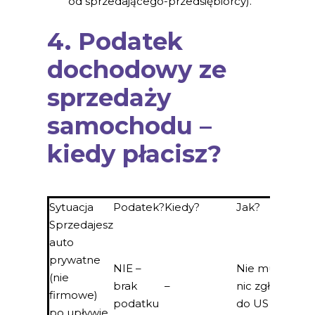
od sprzedającego-przedsiębiorcy).
4. Podatek
dochodowy ze
sprzedaży
samochodu –
kiedy płacisz?
Sytuacja
Podatek?
Kiedy?
Jak?
Sprzedajesz
auto
prywatne
NIE –
Nie musisz
(nie
brak
–
nic zgłaszać
firmowe)
podatku
do US
po upływie