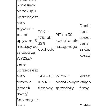
6 miesięcy
od zakupu
Sprzedajesz
auto
Dochód =
prywatne
TAK –
cena
przed
PIT do 30
17% lub
sprzedaży –
upływem 6
kwietnia roku
32%
cena
miesięcy od
następnego
dochodu
zakupu –
zakupu za
koszty
WYŻSZĄ
cenę
Sprzedajesz
auto
TAK – CIT
W roku
Przez
firmowe
lub PIT
podatkowym
księgowość
(środek
firmowy
sprzedaży
firmy
trwały)
Sprzedajesz
auto
Deklarujesz