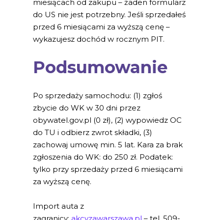
miesiącach od zakupu – żaden formularz
do US nie jest potrzebny. Jeśli sprzedałeś
przed 6 miesiącami za wyższą cenę –
wykazujesz dochód w rocznym PIT.
Podsumowanie
Po sprzedaży samochodu: (1) zgłoś
zbycie do WK w 30 dni przez
obywatel.gov.pl (0 zł), (2) wypowiedz OC
do TU i odbierz zwrot składki, (3)
zachowaj umowę min. 5 lat. Kara za brak
zgłoszenia do WK: do 250 zł. Podatek:
tylko przy sprzedaży przed 6 miesiącami
za wyższą cenę.
Import auta z
zagranicy:
akcyzawarszawa.pl
– tel. 509-