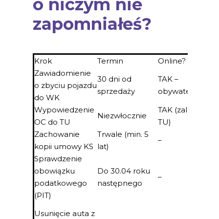
o niczym nie
zapomniałeś?
Krok
Termin
Online?
Zawiadomienie
30 dni od
TAK –
o zbyciu pojazdu
sprzedaży
obywatel.gov.pl
do WK
Wypowiedzenie
TAK (zależy od
Niezwłocznie
OC do TU
TU)
Zachowanie
Trwale (min. 5
–
kopii umowy KS
lat)
Sprawdzenie
obowiązku
Do 30.04 roku
–
podatkowego
następnego
(PIT)
Usunięcie auta z