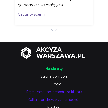
go pobrac? Co robic, jesli...
Czytaj więcej →
AKCYZA
WARSZAWA.PL
Na skróty
Strona domowa
O Firmie
Rejestracja samochodu za klienta
Kalkulator akcyzy za samochód
Kontakt