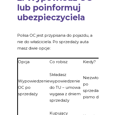
lub poinformuj
ubezpieczyciela
Polisa OC jest przypisana do pojazdu, a
nie do właściciela. Po sprzedaży auta
masz dwie opcje:
Opcja
Co robisz
Kiedy?
Sk
Na
Składasz
sk
Niezwłocznie
Wypowiedzenie
wypowiedzenie
zw
po
OC po
do TU – umowa
pr
sprzedaży –
sprzedaży
wygasa z dniem
za
pismo do TU
sprzedaży
ni
ok
Kupujący
Two