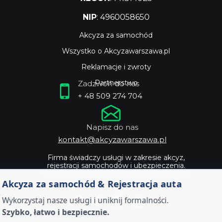
NIP
: 4960058650
Akcyza za samochód
Wszystko o Akcyzawarszawa.pl
Reklamacje i zwroty
Partnerstwo
Zadzwoń do nas
+ 48 509 274 704
Napisz do nas
kontakt@akcyzawarszawa.pl
Firma świadczy usługi w zakresie akcyz,
rejestracji samochodów i ubezpieczenia.
Profesjonalne doradztwo i szybka obsługa.
Akcyza za samochód & Rejestracja auta
Wykorzystaj nasze usługi i uniknij formalności.
Szybko, łatwo i bezpiecznie.