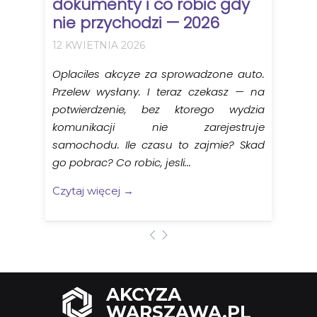
dokumenty i co robic gdy
nie przychodzi — 2026
12 KWIETNIA 2026
Oplaciles akcyze za sprowadzone auto.
Przelew wysłany. I teraz czekasz — na
potwierdzenie, bez ktorego wydzia
komunikacji nie zarejestruje
samochodu. Ile czasu to zajmie? Skad
go pobrac? Co robic, jesli...
Czytaj więcej →
AKCYZA
WARSZAWA.PL