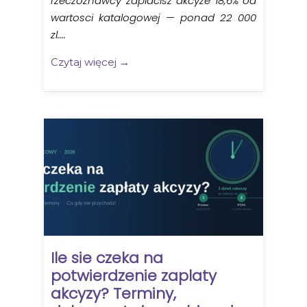
rzeczoznawcy zaplacisz akcyze 18,6% od
wartosci katalogowej — ponad 22 000
zl....
Czytaj więcej →
Ile sie czeka na
potwierdzenie zaplaty
akcyzy? Terminy,