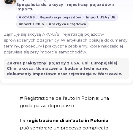
Specjalista ds. akcyzy i rejestracji pojazdów z
importu
AKC-U/S
Rejestracja pojazdów
Import USA / UE
Import z Chin
Praktyka urzędowa
Zajmuję się akcyzą AKC-U/S i rejestracją pojazdów
sprowadzanych z zagranicy. W artykułach opisuję dokumenty,
terminy, procedury i praktyczne problemy, które najczęściej
pojawiają się przy imporcie samochodów.
Zakres praktyczny: pojazdy z USA, Unii Europejskiej i
Chin, akcyza, tłumaczenia, badania techniczne,
dokumenty importowe oraz rejestracja w Warszawie.
# Registrazione dell'auto in Polonia: una
guida passo dopo passo
La
registrazione di un'auto in Polonia
può sembrare un processo complicato,