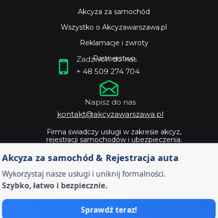
Akcyza za samochód
Wszystko o Akcyzawarszawa.pl
Reklamacje i zwroty
Partnerstwo
Zadzwoń do nas
+ 48 509 274 704
Napisz do nas
kontakt@akcyzawarszawa.pl
Firma świadczy usługi w zakresie akcyz,
rejestracji samochodów i ubezpieczenia.
Profesjonalne doradztwo i szybka obsługa.
Akcyza za samochód & Rejestracja auta
Wykorzystaj nasze usługi i uniknij formalności.
Szybko, łatwo i bezpiecznie.
Sprawdź teraz!
Zostaw dokumenty od twojego auta ekspertom -
Akcyza warszawa