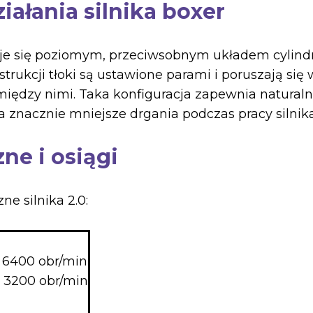
iałania silnika boxer
uje się poziomym, przeciwsobnym układem cylindró
strukcji tłoki są ustawione parami i poruszają si
 między nimi. Taka konfiguracja zapewnia natural
a znacznie mniejsze drgania podczas pracy silnika
ne i osiągi
e silnika 2.0:
 6400 obr/min
 3200 obr/min