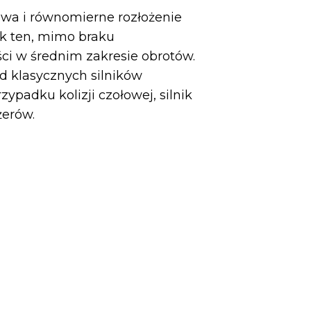
owa i równomierne rozłożenie
nik ten, mimo braku
ści w średnim zakresie obrotów.
od klasycznych silników
ypadku kolizji czołowej, silnik
żerów.