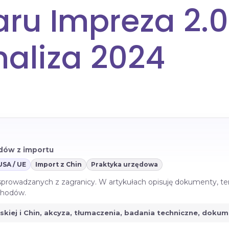
aru Impreza 2.
naliza 2024
azdów z importu
USA / UE
Import z Chin
Praktyka urzędowa
 sprowadzanych z zagranicy. W artykułach opisuję dokumenty, te
ochodów.
jskiej i Chin, akcyza, tłumaczenia, badania techniczne, doku