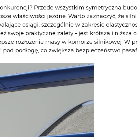
 konkurencji? Przede wszystkim symetryczna bud
epsze właściwości jezdne. Warto zaznaczyć, że sil
lające osiągi, szczególnie w zakresie elastyczno
ż swoje praktyczne zalety - jest krótsza i niższa 
epsze rozłożenie masy w komorze silnikowej. W prz
" pod podłogę, co zwiększa bezpieczeństwo pasa