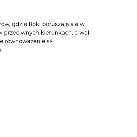
w, gdzie tłoki poruszają się w
ę w przeciwnych kierunkach, a wał
ne równoważenie sił
.