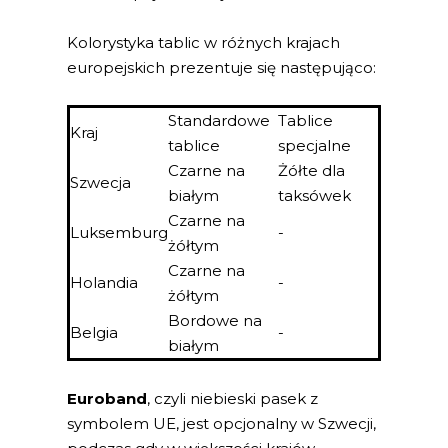
Kolorystyka tablic w różnych krajach
europejskich prezentuje się następująco:
Standardowe
Tablice
Kraj
tablice
specjalne
Czarne na
Żółte dla
Szwecja
białym
taksówek
Czarne na
Luksemburg
-
żółtym
Czarne na
Holandia
-
żółtym
Bordowe na
Belgia
-
białym
Euroband
, czyli niebieski pasek z
symbolem UE, jest opcjonalny w Szwecji,