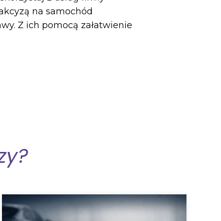
z akcyzą na samochód
awy. Z ich pomocą załatwienie
zy?