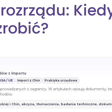
ozrządu: Kiedy 
zrobić?
azdów z importu
USA / UE
Import z Chin
Praktyka urzędowa
 sprowadzanych z zagranicy. W artykułach opisuję dokumenty, te
ochodów.
jskiej i Chin, akcyza, tłumaczenia, badania techniczne, doku