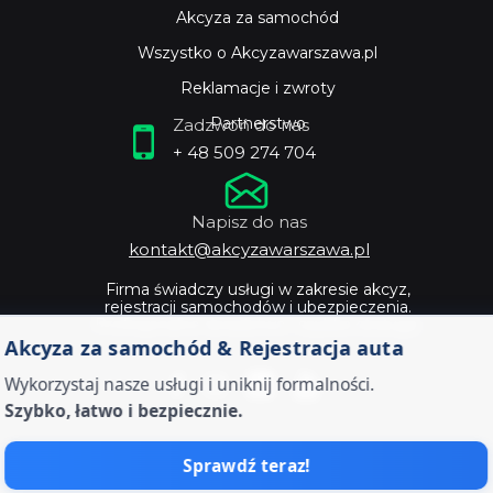
Akcyza za samochód
Wszystko o Akcyzawarszawa.pl
Reklamacje i zwroty
Partnerstwo
Zadzwoń do nas
+ 48 509 274 704
Napisz do nas
kontakt@akcyzawarszawa.pl
Firma świadczy usługi w zakresie akcyz,
rejestracji samochodów i ubezpieczenia.
Profesjonalne doradztwo i szybka obsługa.
Akcyza za samochód & Rejestracja auta
Wykorzystaj nasze usługi i uniknij formalności.
Szybko, łatwo i bezpiecznie.
Sprawdź teraz!
Zostaw dokumenty od twojego auta ekspertom -
Akcyza warszawa