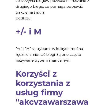
że skrzynia biegów pozwala na ruszanie z
drugiego biegu, co pomaga poprawić
trakcję na śliskim
podłożu.
+/- i M
"+/-" i "M" są trybami, w których można
ręcznie zmieniać biegi. Są one często
nazywane trybem manualnym.
Korzyści z
korzystania z
usług firmy
"akcyzawarszawa