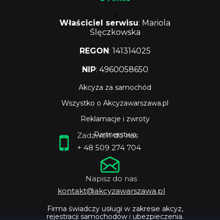
s
Właściciel serwisu
: Mariola
Ślęczkowska
REGON
: 141314025
NIP
: 4960058650
Akcyza za samochód
Wszystko o Akcyzawarszawa.pl
Reklamacje i zwroty
Partnerstwo
Zadzwoń do nas
+ 48 509 274 704
Napisz do nas
kontakt@akcyzawarszawa.pl
Firma świadczy usługi w zakresie akcyz,
rejestracji samochodów i ubezpieczenia.