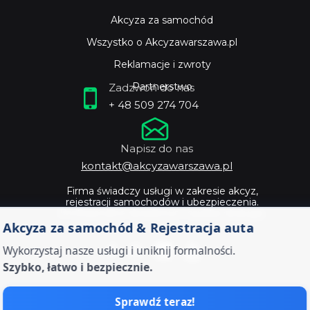
Akcyza za samochód
Wszystko o Akcyzawarszawa.pl
Reklamacje i zwroty
Partnerstwo
Zadzwoń do nas
+ 48 509 274 704
Napisz do nas
kontakt@akcyzawarszawa.pl
Firma świadczy usługi w zakresie akcyz,
rejestracji samochodów i ubezpieczenia.
Profesjonalne doradztwo i szybka obsługa.
Akcyza za samochód & Rejestracja auta
Wykorzystaj nasze usługi i uniknij formalności.
Szybko, łatwo i bezpiecznie.
Sprawdź teraz!
Zostaw dokumenty od twojego auta ekspertom -
Akcyza warszawa