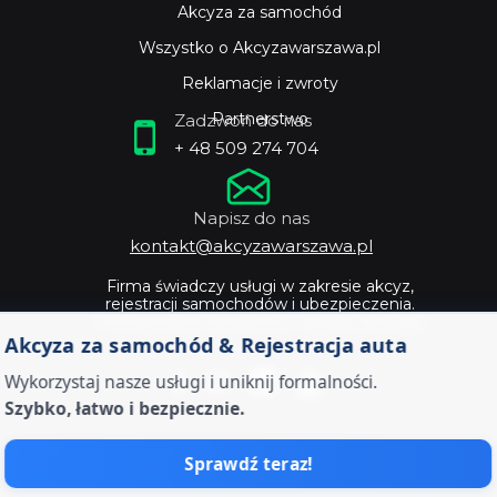
Akcyza za samochód
Wszystko o Akcyzawarszawa.pl
Reklamacje i zwroty
Partnerstwo
Zadzwoń do nas
+ 48 509 274 704
Napisz do nas
kontakt@akcyzawarszawa.pl
Firma świadczy usługi w zakresie akcyz,
rejestracji samochodów i ubezpieczenia.
Profesjonalne doradztwo i szybka obsługa.
Akcyza za samochód & Rejestracja auta
Wykorzystaj nasze usługi i uniknij formalności.
Szybko, łatwo i bezpiecznie.
Sprawdź teraz!
Zostaw dokumenty od twojego auta ekspertom -
Akcyza warszawa