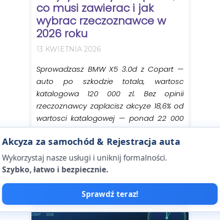
co musi zawierac i jak
wybrac rzeczoznawce w
2026 roku
13 KWIETNIA 2026
Sprowadzasz BMW X5 3.0d z Copart —
auto po szkodzie totala, wartosc
katalogowa 120 000 zl. Bez opinii
rzeczoznawcy zaplacisz akcyze 18,6% od
wartosci katalogowej — ponad 22 000
zl....
Akcyza za samochód & Rejestracja auta
Czytaj więcej →
Wykorzystaj nasze usługi i uniknij formalności.
Szybko, łatwo i bezpiecznie.
Sprawdź teraz!