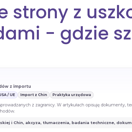
e strony z usz
ami - gdzie s
azdów z importu
USA / UE
Import z Chin
Praktyka urzędowa
 sprowadzanych z zagranicy. W artykułach opisuję dokumenty, te
ochodów.
jskiej i Chin, akcyza, tłumaczenia, badania techniczne, doku