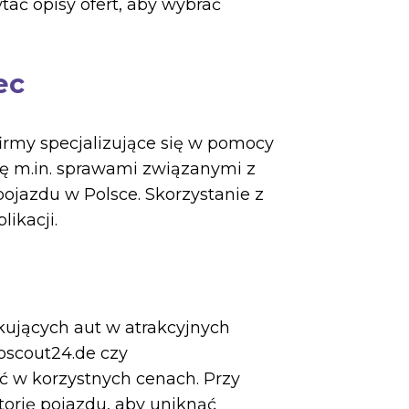
tać opisy ofert, aby wybrać
ec
firmy specjalizujące się w pomocy
się m.in. sprawami związanymi z
ojazdu w Polsce. Skorzystanie z
ikacji.
kujących aut w atrakcyjnych
oscout24.de czy
ć w korzystnych cenach. Przy
torię pojazdu, aby uniknąć