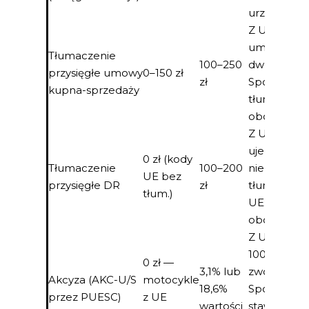
urzędowa
Z UE: 0 zł je
umowa
Tłumaczenie
100–250
dwujęzyczn
przysięgłe umowy
0–150 zł
zł
Spoza UE:
kupna-sprzedaży
tłumaczeni
obowiązko
Z UE: kody
ujednolico
0 zł (kody
Tłumaczenie
100–200
nie wymaga
UE bez
przysięgłe DR
zł
tłum. Spoz
tłum.)
UE:
obowiązko
Z UE/EFTA:
100%
0 zł —
3,1% lub
zwolnienie.
Akcyza (AKC-U/S
motocykle
18,6%
Spoza UE:
przez PUESC)
z UE
wartości
stawka zale