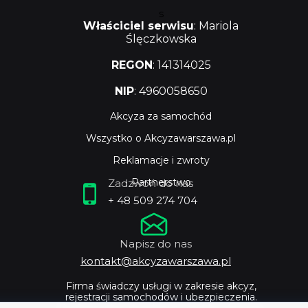
s
Właściciel serwisu
: Mariola
Ślęczkowska
REGON
: 141314025
NIP
: 4960058650
Akcyza za samochód
Wszystko o Akcyzawarszawa.pl
Reklamacje i zwroty
Partnerstwo
Zadzwoń do nas
+ 48 509 274 704
Napisz do nas
kontakt@akcyzawarszawa.pl
Firma świadczy usługi w zakresie akcyz,
rejestracji samochodów i ubezpieczenia.