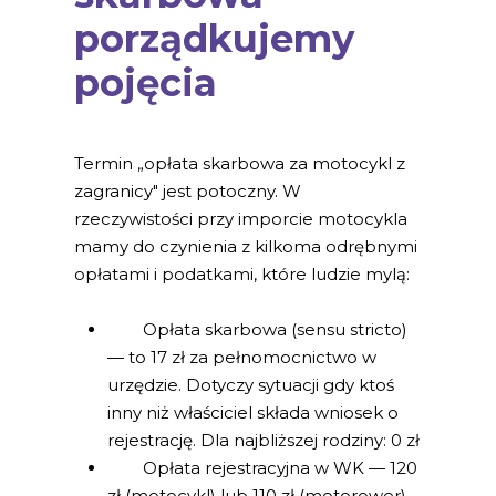
porządkujemy
pojęcia
Termin „opłata skarbowa za motocykl z
zagranicy" jest potoczny. W
rzeczywistości przy imporcie motocykla
mamy do czynienia z kilkoma odrębnymi
opłatami i podatkami, które ludzie mylą:
Opłata skarbowa (sensu stricto)
— to 17 zł za pełnomocnictwo w
urzędzie. Dotyczy sytuacji gdy ktoś
inny niż właściciel składa wniosek o
rejestrację. Dla najbliższej rodziny: 0 zł
Opłata rejestracyjna w WK — 120
zł (motocykl) lub 110 zł (motorower).