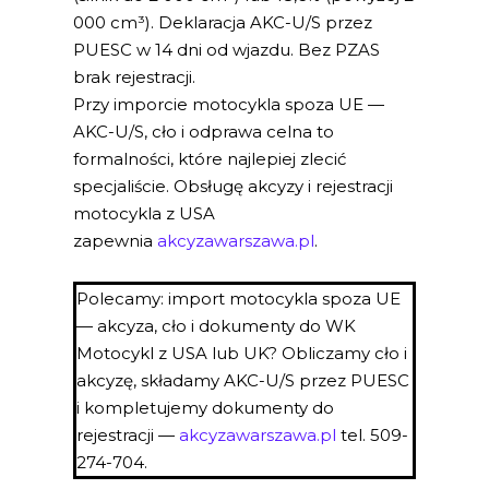
000 cm³). Deklaracja AKC-U/S przez
PUESC w 14 dni od wjazdu. Bez PZAS
brak rejestracji.
Przy imporcie motocykla spoza UE —
AKC-U/S, cło i odprawa celna to
formalności, które najlepiej zlecić
specjaliście. Obsługę akcyzy i rejestracji
motocykla z USA
zapewnia
akcyzawarszawa.pl
.
Polecamy: import motocykla spoza UE
— akcyza, cło i dokumenty do WK
Motocykl z USA lub UK? Obliczamy cło i
akcyzę, składamy AKC-U/S przez PUESC
i kompletujemy dokumenty do
rejestracji —
akcyzawarszawa.pl
tel. 509-
274-704.