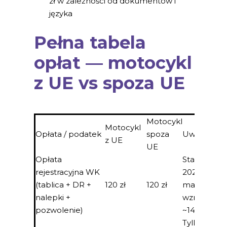
zł w zależności od dokumentów i
języka
Pełna tabela
opłat — motocykl
z UE vs spoza UE
Motocykl
Motocykl
Opłata / podatek
spoza
Uwaga
z UE
UE
Opłata
Stawki z po
rejestracyjna WK
2026; od II 
(tablica + DR +
120 zł
120 zł
marca moż
nalepki +
wzrosnąć d
pozwolenie)
~140–150 zł
Tylko gdy