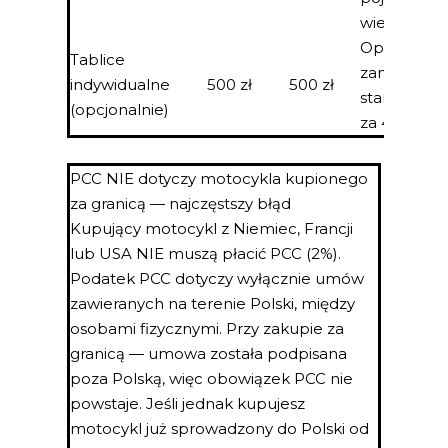
wieku kier
Opcjonaln
Tablice
zamiast
indywidualne
500 zł
500 zł
standardo
(opcjonalnie)
za 40,50 zł
PCC NIE dotyczy motocykla kupionego
za granicą — najczęstszy błąd
Kupujący motocykl z Niemiec, Francji
lub USA NIE muszą płacić PCC (2%).
Podatek PCC dotyczy wyłącznie umów
zawieranych na terenie Polski, między
osobami fizycznymi. Przy zakupie za
granicą — umowa została podpisana
poza Polską, więc obowiązek PCC nie
powstaje. Jeśli jednak kupujesz
motocykl już sprowadzony do Polski od