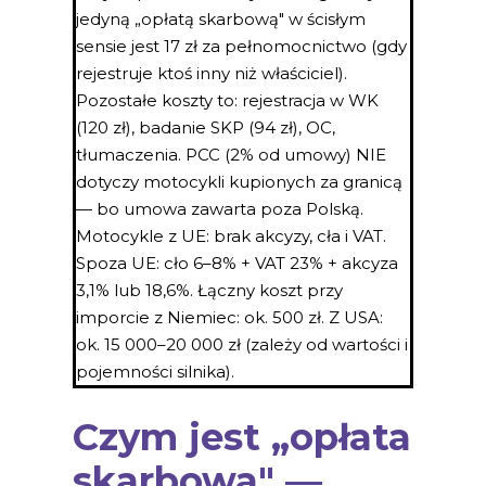
jedyną „opłatą skarbową" w ścisłym
sensie jest 17 zł za pełnomocnictwo (gdy
rejestruje ktoś inny niż właściciel).
Pozostałe koszty to: rejestracja w WK
(120 zł), badanie SKP (94 zł), OC,
tłumaczenia. PCC (2% od umowy) NIE
dotyczy motocykli kupionych za granicą
— bo umowa zawarta poza Polską.
Motocykle z UE: brak akcyzy, cła i VAT.
Spoza UE: cło 6–8% + VAT 23% + akcyza
3,1% lub 18,6%. Łączny koszt przy
imporcie z Niemiec: ok. 500 zł. Z USA:
ok. 15 000–20 000 zł (zależy od wartości i
pojemności silnika).
Czym jest „opłata
skarbowa" —