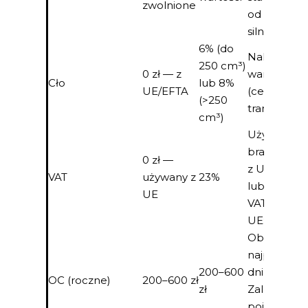
zwolnione
od pojemno
silnika
6% (do
Naliczane 
250 cm³)
0 zł — z
wartości ce
Cło
lub 8%
UE/EFTA
(cena zaku
(>250
transport)
cm³)
Używany z 
brak VAT. 
0 zł —
z UE (<6 mi
VAT
używany z
23%
lub <6000 
UE
VAT 23%. S
UE: VAT 23
Obowiązk
najpóźniej 
200–600
dniu rejestra
OC (roczne)
200–600 zł
zł
Zależy od
pojemności 