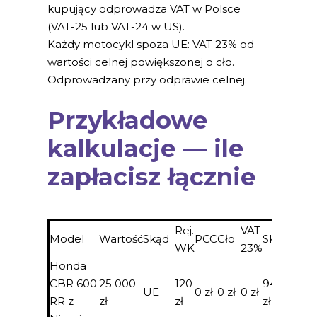
kupujący odprowadza VAT w Polsce
(VAT-25 lub VAT-24 w US).
Każdy motocykl spoza UE: VAT 23% od
wartości celnej powiększonej o cło.
Odprowadzany przy odprawie celnej.
Przykładowe
kalkulacje — ile
zapłacisz łącznie
Rej.
VAT
Model
Wartość
Skąd
PCC
Cło
SKP
Akcyz
WK
23%
Honda
CBR 600
25 000
120
94
UE
0 zł
0 zł
0 zł
0 zł
RR z
zł
zł
zł