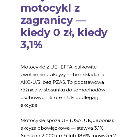
motocykl z
zagranicy —
kiedy 0 zł, kiedy
3,1%
Motocykle z UE i EFTA: całkowite
zwolnienie z akcyzy — bez składania
AKC-U/S, bez PZAS. To podstawowa
różnica w stosunku do samochodów
osobowych, które z UE podlegają
akcyzie.
Motocykle spoza UE (USA, UK, Japonia):
akcyza obowiązkowa — stawka 3,1%
(silnik do 2 000 cm³) lub 18,6% (powyżej 2