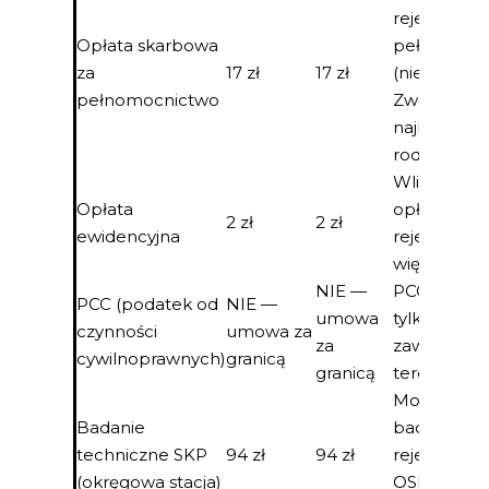
rejestruje
Opłata skarbowa
pełnomocn
za
17 zł
17 zł
(nie właścici
pełnomocnictwo
Zwolnieni:
najbliższa
rodzina
Wliczona w
Opłata
opłatę
2 zł
2 zł
ewidencyjna
rejestracyj
większości
NIE —
PCC dotycz
PCC (podatek od
NIE —
umowa
tylko umó
czynności
umowa za
za
zawartych 
cywilnoprawnych)
granicą
granicą
terenie Pol
Motocykl 
Badanie
badanie
techniczne SKP
94 zł
94 zł
rejestracyj
(okręgowa stacja)
OSKP. Sta