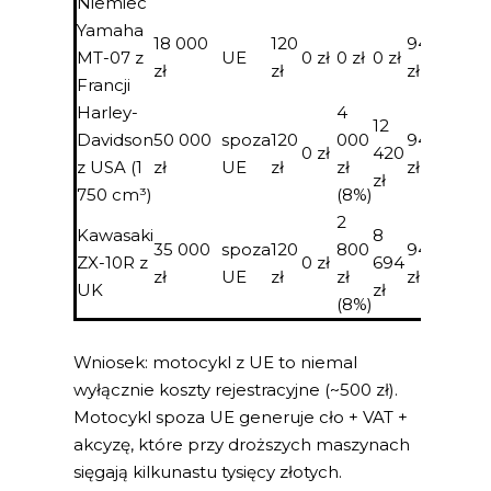
Niemiec
Yamaha
18 000
120
94
MT-07 z
UE
0 zł
0 zł
0 zł
0 zł
zł
zł
zł
Francji
Harley-
4
12
Davidson
50 000
spoza
120
000
94
1 550 
0 zł
420
z USA (1
zł
UE
zł
zł
zł
(3,1%)
zł
750 cm³)
(8%)
2
Kawasaki
8
1 085
35 000
spoza
120
800
94
ZX-10R z
0 zł
694
zł
zł
UE
zł
zł
zł
UK
zł
(3,1%)
(8%)
Wniosek: motocykl z UE to niemal
wyłącznie koszty rejestracyjne (~500 zł).
Motocykl spoza UE generuje cło + VAT +
akcyzę, które przy droższych maszynach
sięgają kilkunastu tysięcy złotych.