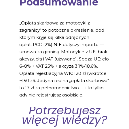
Podsumowanie
„Opłata skarbowa za motocykl z
zagranicy" to potoczne określenie, pod
którym kryje się kilka odrębnych
opłat. PCC (2%) NIE dotyczy importu —
umowa za granicą. Motocykle z UE: brak
akcyzy, cła i VAT (używane). Spoza UE: cło
6–8% + VAT 23% + akcyza 3,1%/18,6%.
Opłata rejestracyjna WK: 120 zł (wkrótce
~150 zł). Jedyna realna „opłata skarbowa"
to 17 zł za pełnomocnictwo — i to tylko
gdy nie rejestrujesz osobiście.
Potrzebujesz
więcej wiedzy?