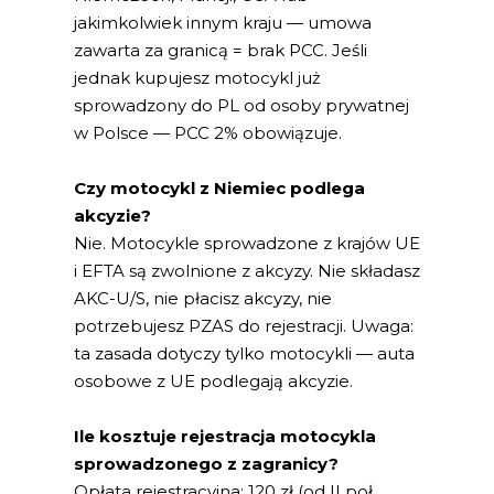
jakimkolwiek innym kraju — umowa
zawarta za granicą = brak PCC. Jeśli
jednak kupujesz motocykl już
sprowadzony do PL od osoby prywatnej
w Polsce — PCC 2% obowiązuje.
Czy motocykl z Niemiec podlega
akcyzie?
Nie. Motocykle sprowadzone z krajów UE
i EFTA są zwolnione z akcyzy. Nie składasz
AKC-U/S, nie płacisz akcyzy, nie
potrzebujesz PZAS do rejestracji. Uwaga:
ta zasada dotyczy tylko motocykli — auta
osobowe z UE podlegają akcyzie.
Ile kosztuje rejestracja motocykla
sprowadzonego z zagranicy?
Opłata rejestracyjna: 120 zł (od II poł.