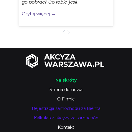
go pobrac? Co robic, jesli...
Czytaj więcej →
AKCYZA
WARSZAWA.PL
Na skróty
Strona domowa
O Firmie
Rejestracja samochodu za klienta
Kalkulator akcyzy za samochód
Kontakt