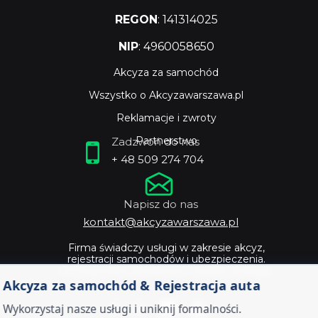
REGON
: 141314025
NIP
: 4960058650
Akcyza za samochód
Wszystko o Akcyzawarszawa.pl
Reklamacje i zwroty
Partnerstwo
Zadzwoń do nas
+ 48 509 274 704
Napisz do nas
kontakt@akcyzawarszawa.pl
Firma świadczy usługi w zakresie akcyz,
rejestracji samochodów i ubezpieczenia.
Profesjonalne doradztwo i szybka obsługa.
Akcyza za samochód & Rejestracja auta
Wykorzystaj nasze usługi i uniknij formalności.