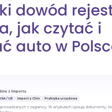
ki dowód rejes
, jak czytać i
ać auto w Pols
azdów z importu
USA / UE
Import z Chin
Praktyka urzędowa
 sprowadzanych z zagranicy. W artykułach opisuję dokumenty, te