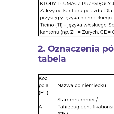
KTÓRY TŁUMACZ PRZYSIĘGŁY 
Zależy od kantonu pojazdu. Dla w
przysięgły języka niemieckiego.
Ticino (TI) – języka włoskiego. 
kantonu (np. ZH = Zurych, GE = G
2. Oznaczenia pó
tabela
Kod
pola
Nazwa po niemiecku
(EU)
Stammnummer /
A
Fahrzeugidentifikatio