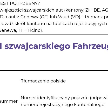
JEST POTRZEBNY?
iększości szwajcarskich aut (kantony: ZH, BE, AG,
 Dla aut z Genewy (GE) lub Vaud (VD) – tłumacz pr
Sprawdź skrót kantonu na tablicach rejestracyjnych 
enewa, TI = Ticino).
l szwajcarskiego Fahrzeu
Tłumaczenie polskie
Numer identyfikacyjny pojazdu (odpow
nsnummer
numeru rejestracyjnego kantonalnego)