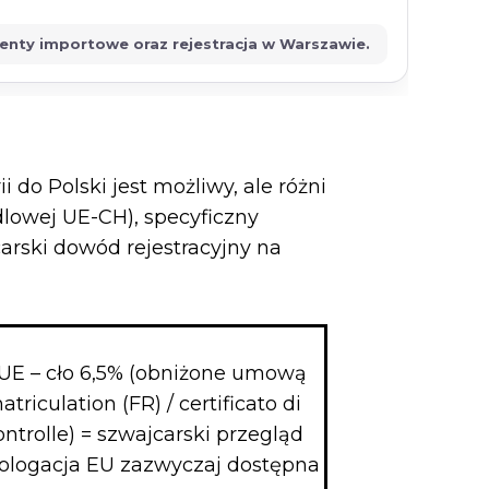
menty importowe oraz rejestracja w Warszawie.
do Polski jest możliwy, ale różni
ndlowej UE-CH), specyficzny
arski dowód rejestracyjny na
w UE – cło 6,5% (obniżone umową
iculation (FR) / certificato di
trolle) = szwajcarski przegląd
mologacja EU zazwyczaj dostępna