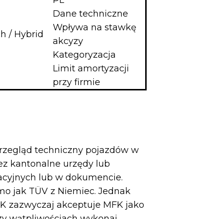
PL
Dane techniczne
Wpływa na stawkę
ch / Hybrid
akcyzy
Kategoryzacja
Limit amortyzacji
przy firmie
rzegląd techniczny pojazdów w
ez kantonalne urzędy lub
racyjnych lub w dokumencie.
mo jak TÜV z Niemiec. Jednak
WK zazwyczaj akceptuje MFK jako
rzy wątpliwościach wykonaj