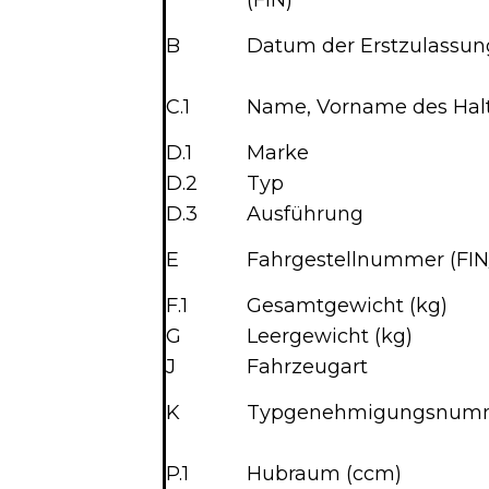
(FIN)
B
Datum der Erstzulassun
C.1
Name, Vorname des Hal
D.1
Marke
D.2
Typ
D.3
Ausführung
E
Fahrgestellnummer (FIN
F.1
Gesamtgewicht (kg)
G
Leergewicht (kg)
J
Fahrzeugart
K
Typgenehmigungsnum
P.1
Hubraum (ccm)