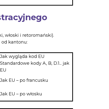
stracyjnego
, włoski i retoromański).
 od kantonu:
Jak wygląda kod EU
Standardowe kody A, B, D.1... jak
EU
Jak EU – po francusku
Jak EU – po włosku