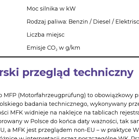
Moc silnika w kW
Rodzaj paliwa: Benzin / Diesel / Elektris
Liczba miejsc
Emisje CO₂ w g/km
rski przegląd techniczny
ub MFP (Motorfahrzeugprüfung) to obowiązkowy p
 polskiego badania technicznego, wykonywany prz
ści MFK widnieje na naklejce na tablicach rejest
orowany w Polsce do końca daty ważności, tak sa
EU, a MFK jest przeglądem non-EU – w praktyce 
różnice w interpretacji przez poszczególne WK. P