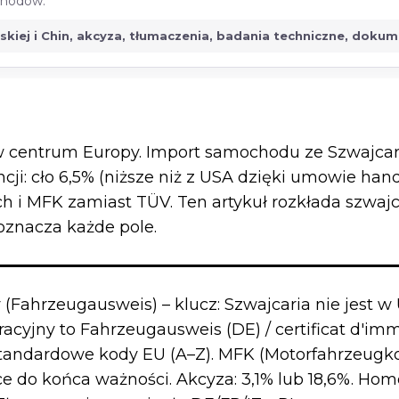
ochodów.
jskiej i Chin, akcyza, tłumaczenia, badania techniczne, doku
 w centrum Europy. Import samochodu ze Szwajcarii 
ncji: cło 6,5% (niższe niż z USA dzięki umowie ha
h i MFK zamiast TÜV. Ten artykuł rozkłada szwajc
 oznacza każde pole.
 (Fahrzeugausweis) – klucz: Szwajcaria nie jest 
yjny to Fahrzeugausweis (DE) / certificat d'immatr
standardowe kody EU (A–Z). MFK (Motorfahrzeugkon
e do końca ważności. Akcyza: 3,1% lub 18,6%. Ho