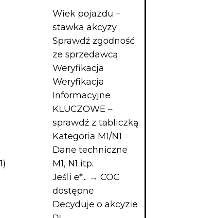
Wiek pojazdu –
stawka akcyzy
Sprawdź zgodność
ze sprzedawcą
Weryfikacja
Weryfikacja
Informacyjne
KLUCZOWE –
sprawdź z tabliczką
Kategoria M1/N1
Dane techniczne
1)
M1, N1 itp.
Jeśli e*... → COC
dostępne
Decyduje o akcyzie