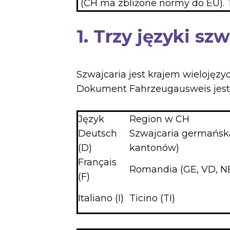
(CH ma zbliżone normy do EU).
1. Trzy języki s
Szwajcaria jest krajem wielojęzyc
Dokument Fahrzeugausweis jest 
Język
Region w CH
Deutsch
Szwajcaria germańsk
(D)
kantonów)
Français
Romandia (GE, VD, NE
(F)
Italiano (I)
Ticino (TI)