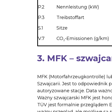
P.2
Nennleistung (kW)
P.3
Treibstoffart
S.1
Sitze
V.7
CO₂-Emissionen (g/km)
3. MFK – szwajca
MFK (Motorfahrzeugkontrolle) l
Szwajcarii. Jest to odpowiednik
autoryzowane stacje. Data ważno
Ważny szwajcarski MFK jest hon
TÜV jest formalnie przeglądem 
ważny przegląd, ale możliwe są 