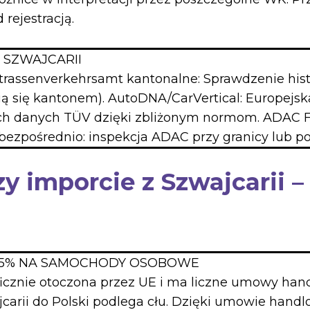
rejestracją.
 SZWAJCARII
strassenverkehrsamt kantonalne: Sprawdzenie his
ą się kantonem). AutoDNA/CarVertical: Europejska 
ach danych TÜV dzięki zbliżonym normom. ADAC 
bezpośrednio: inspekcja ADAC przy granicy lub p
rzy imporcie z Szwajcarii –
6,5% NA SAMOCHODY OSOBOWE
ficznie otoczona przez UE i ma liczne umowy hand
arii do Polski podlega cłu. Dzięki umowie handlo