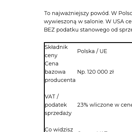
To najważniejszy powód. W Polsc
wywieszoną w salonie. W USA cen
BEZ podatku stanowego od sprzeda
Składnik
Polska / UE
ceny
Cena
bazowa
Np. 120 000 zł
producenta
VAT /
podatek
23% wliczone w cen
sprzedaży
Co widzisz