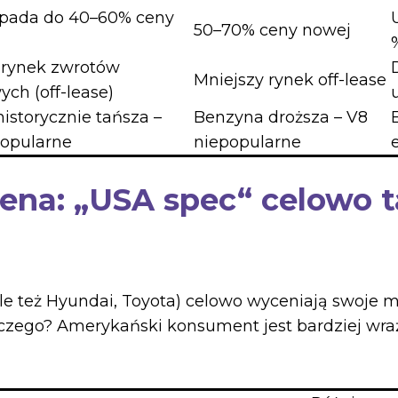
spada do 40–60% ceny
50–70% ceny nowej
rynek zwrotów
Mniejszy rynek off-lease
ych (off-lease)
istorycznie tańsza –
Benzyna droższa – V8
popularne
niepopularne
ena: „USA spec“ celowo t
 ale też Hyundai, Toyota) celowo wyceniają swoje
Dlaczego? Amerykański konsument jest bardziej wr