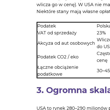
wlicza go w cenę). W USA nie 
Niektóre stany mają własne opłaty
Podatek
Polsk
VAT od sprzedaży
23%
Wlicz
Akcyza od aut osobowych
do US
Częst
Podatek CO2 / eko
cenę
Łączne obciążenie
30–45
podatkowe
3. Ogromna skala
USA to rynek 280–290 milionów p