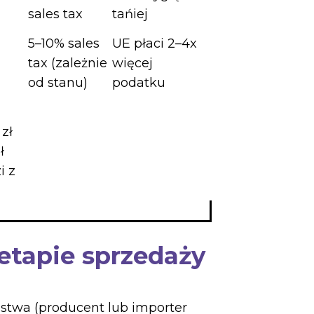
sales tax
tańiej
5–10% sales
UE płaci 2–4x
tax (zależnie
więcej
od stanu)
podatku
zł
ł
i z
etapie sprzedaży
stwa (producent lub importer