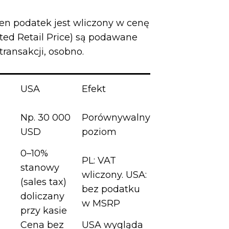
en podatek jest wliczony w cenę
ted Retail Price) są podawane
ransakcji, osobno.
USA
Efekt
Np. 30 000
Porównywalny
USD
poziom
0–10%
PL: VAT
stanowy
wliczony. USA:
(sales tax)
bez podatku
doliczany
w MSRP
przy kasie
Cena bez
USA wygląda