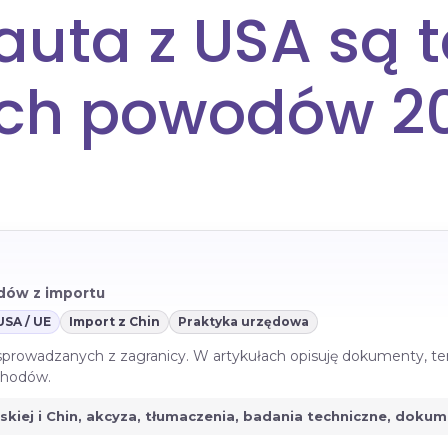
auta z USA są t
ych powodów 2
azdów z importu
USA / UE
Import z Chin
Praktyka urzędowa
 sprowadzanych z zagranicy. W artykułach opisuję dokumenty, te
ochodów.
jskiej i Chin, akcyza, tłumaczenia, badania techniczne, doku