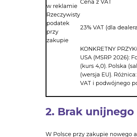
Cena z VAT
w reklamie
Rzeczywisty
podatek
23% VAT (dla dealer
przy
zakupie
KONKRETNY PRZYK
USA (MSRP 2026): Fo
(kurs 4,0). Polska (
(wersja EU). Różnica
VAT i podwójnego p
2. Brak unijneg
W Polsce przy zakupie nowego a