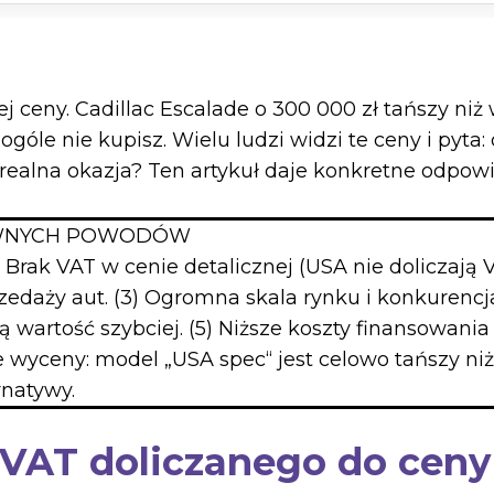
j ceny. Cadillac Escalade o 300 000 zł tańszy niż
ogóle nie kupisz. Wielu ludzi widzi te ceny i py
 realna okazja? Ten artykuł daje konkretne odpowie
ÓWNYCH POWODÓW
) Brak VAT w cenie detalicznej (USA nie doliczają 
edaży aut. (3) Ogromna skala rynku i konkurencja
 wartość szybciej. (5) Niższe koszty finansowania 
 wyceny: model „USA spec“ jest celowo tańszy niż 
rnatywy.
 VAT doliczanego do cen