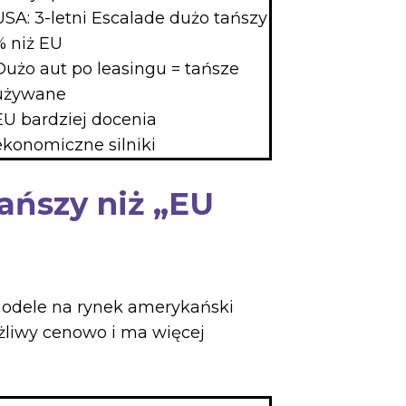
USA: 3-letni Escalade dużo tańszy
% niż EU
Dużo aut po leasingu = tańsze
używane
EU bardziej docenia
ekonomiczne silniki
ańszy niż „EU
 modele na rynek amerykański
ażliwy cenowo i ma więcej