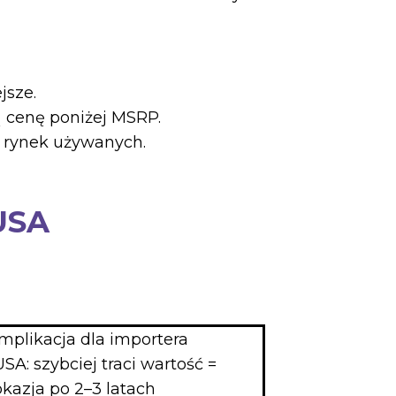
jsze.
 cenę poniżej MSRP.
 rynek używanych.
USA
Implikacja dla importera
USA: szybciej traci wartość =
okazja po 2–3 latach