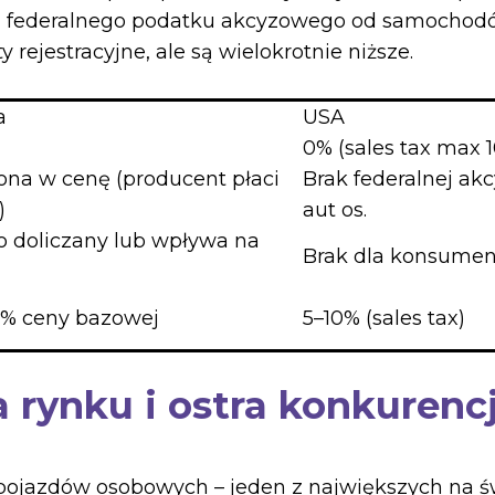
ma federalnego podatku akcyzowego od samocho
 rejestracyjne, ale są wielokrotnie niższe.
a
USA
0% (sales tax max 
ona w cenę (producent płaci
Brak federalnej ak
)
aut os.
o doliczany lub wpływa na
Brak dla konsume
% ceny bazowej
5–10% (sales tax)
 rynku i ostra konkurenc
ojazdów osobowych – jeden z największych na świe