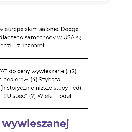
 w europejskim salonie. Dodge
ta: dlaczego samochody w USA są
dzi – z liczbami.
VAT do ceny wywieszanej). (2)
 dealerów. (4) Szybsza
(historycznie niższe stopy Fed).
„EU spec“. (7) Wiele modeli
y wywieszanej