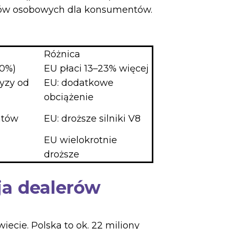
dów osobowych dla konsumentów.
Różnica
10%)
EU płaci 13–23% więcej
cyzy od
EU: dodatkowe
obciążenie
ntów
EU: droższe silniki V8
EU wielokrotnie
droższe
ja dealerów
cie. Polska to ok. 22 miliony