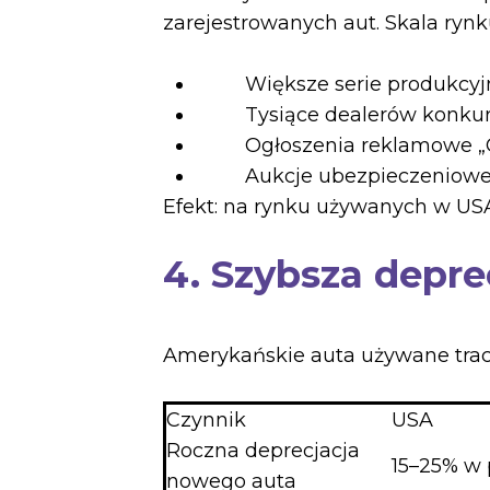
zarejestrowanych aut. Skala rynk
Większe serie produkcyjne 
Tysiące dealerów konkurują
Ogłoszenia reklamowe „Cash 
Aukcje ubezpieczeniowe i f
Efekt: na rynku używanych w USA 
4. Szybsza depr
Amerykańskie auta używane tracą 
Czynnik
USA
Roczna deprecjacja
15–25% w
nowego auta